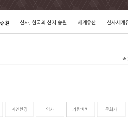
산사, 한국의 산지 승원
세계유산
산사세계
자연환경
역사
가람배치
문화재