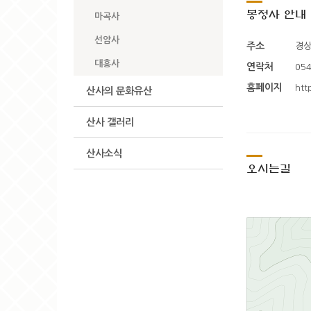
봉정사 안내
마곡사
선암사
주소
경상
대흥사
연락처
054
홈페이지
htt
산사의 문화유산
산사 갤러리
산사소식
오시는길