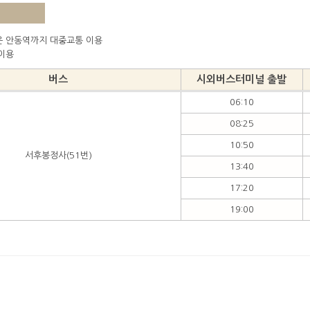
은 안동역까지 대중교통 이용
 이용
버스
시외버스터미널 출발
06:10
08:25
10:50
서후봉정사(51번)
13:40
17:20
19:00