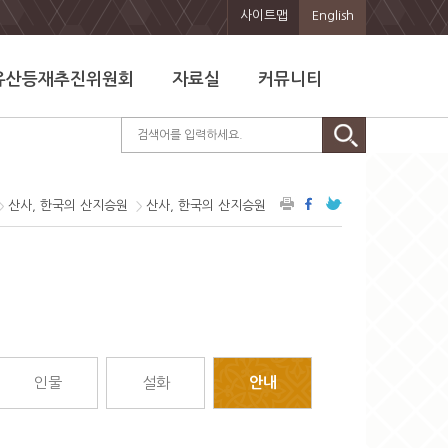
사이트맵
English
유산등재추진위원회
자료실
커뮤니티
산사, 한국의 산지승원
산사, 한국의 산지승원
인물
설화
안내