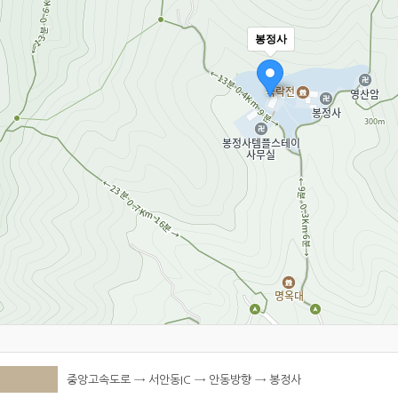
봉정사
중앙고속도로 → 서안동IC → 안동방향 → 봉정사