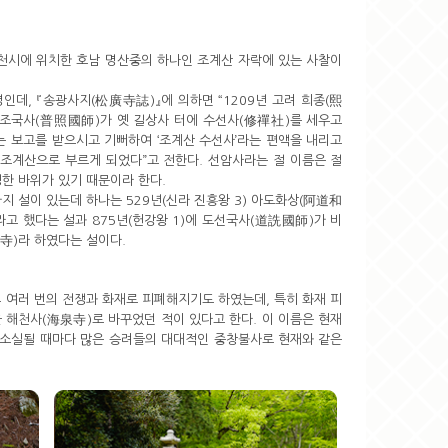
천시에 위치한 호남 명산중의 하나인 조계산 자락에 있는 사찰이
인데, 『송광사지(松廣寺誌)』에 의하면 “1209년 고려 희종(熙
보조국사(普照國師)가 옛 길상사 터에 수선사(修禪社)를 세우고
 보고를 받으시고 기뻐하여 ‘조계산 수선사’라는 편액을 내리고
조계산으로 부르게 되었다”고 전한다. 선암사라는 절 이름은 절
한 바위가 있기 때문이라 한다.
지 설이 있는데 하나는 529년(신라 진흥왕 3) 아도화상(阿道和
고 했다는 설과 875년(헌강왕 1)에 도선국사(道詵國師)가 비
寺)라 하였다는 설이다.
 여러 번의 전쟁과 화재로 피폐해지기도 하였는데, 특히 화재 피
름을 해천사(海泉寺)로 바꾸었던 적이 있다고 한다. 이 이름은 현재
이 소실될 때마다 많은 승려들의 대대적인 중창불사로 현재와 같은