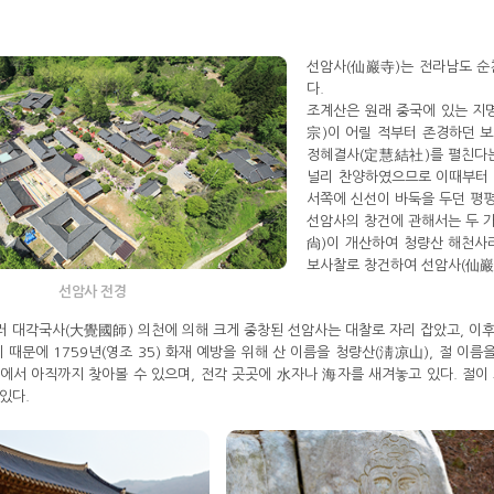
선암사(仙巖寺)는 전라남도 순
다.
조계산은 원래 중국에 있는 지명
宗)이 어릴 적부터 존경하던 
정혜결사(定慧結社)를 펼친다는
널리 찬양하였으므로 이때부터 
서쪽에 신선이 바둑을 두던 평평
선암사의 창건에 관해서는 두 가
尙)이 개산하여 청량산 해천사라
보사찰로 창건하여 선암사(仙巖
선암사 전경
 대각국사(大覺國師) 의천에 의해 크게 중창된 선암사는 대찰로 자리 잡았고, 이후
이 때문에 1759년(영조 35) 화재 예방을 위해 산 이름을 청량산(淸凉山), 절 이
에서 아직까지 찾아볼 수 있으며, 전각 곳곳에 水자나 海자를 새겨놓고 있다. 절
있다.