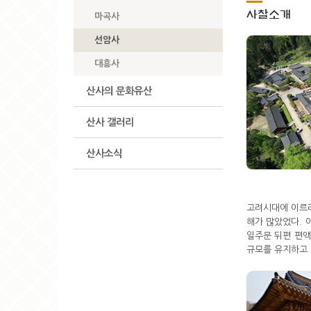
사찰소개
마곡사
선암사
대흥사
산사의 문화유산
산사 갤러리
산사소식
고려시대에 이르러
해가 많았었다. 
일주문 뒤편 편액
규모를 유지하고 