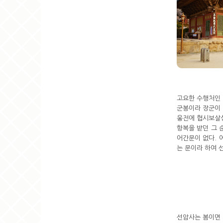
고요한 수행처인 
군봉이라 장군이 
웅전에 협시보살
항복을 받던 그 
어간문이 없다. 
는 문이라 하여 
선암사는 봄이면 