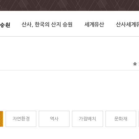
산사, 한국의 산지 승원
세계유산
산사세계
자연환경
역사
가람배치
문화재