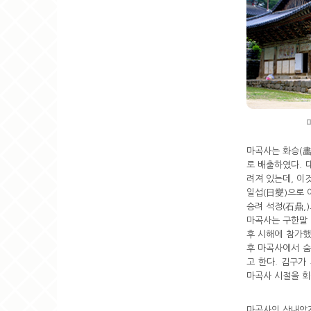
마곡사는 화승(畵
로 배출하였다.
려져 있는데, 이
일섭(日燮)으로 
승려 석정(石鼎,
마곡사는 구한말 
후 시해에 참가했
후 마곡사에서 숨
고 한다. 김구가
마곡사 시절을 회
마곡사의 산내암자로