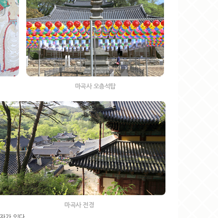
마곡사 오층석탑
마곡사 전경
자가 있다.