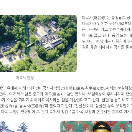
마곡사(麻谷寺)는 충청남도 공
마곡사가 위치한 곳은 예로부터
는 태극형이라고 하여 『택리지』
하나로 꼽고 있다. 풍경 또한 
도이다. 절 앞에는 태화천이 
경을 읊은 시에서 마곡사를 물절
마곡사 전경
명의 유래에 대해 『태화산마곡사사적입안(泰華山麻谷寺事蹟立案』에서는 보철화상(普
였다. 여기서 보철은 중국의 마곡(麻谷) 보철인 듯하나, 보철화상이 우리나라에 왔었
가 스승을 기리기 위하여 마곡사라는 절을 개창했다고도 한다. 한편 충청도 내포 
安谷寺)를 ‘삼곡사(三谷寺)’라 불렀다고 한다. ‘긴골절’이나 ‘삼골절’ 등의 우리말이 
 마곡 보철이 연상되어 그 관계 속에서 창건주를 마곡 보철과 연관시킨 것으로 여기