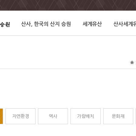
산사, 한국의 산지 승원
세계유산
산사세계
자연환경
역사
가람배치
문화재