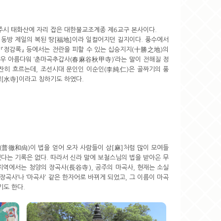
주시 태화산에 자리 잡은 대한불교조계종 제6교구 본사이다.
 동방 제일의 복된 땅[福地]이라 일컬어지던 길지이다. 풍수에서
·『정감록』 등에서는 전란을 피할 수 있는 십승지지(十勝之地)의
매우 아름다워 ‘춘마곡추갑사(春麻谷秋甲寺)’라는 말이 전해질 정
잔잔히 흐르는데, 조선시대 문인인 이순인(李純仁)은 골짜기의 풍
[水寺]이라고 칭하기도 하였다.
徹和尙)이 법을 얻어 오자 사람들이 삼[麻]처럼 많이 모여들
다는 기록은 없다. 따라서 신라 말에 보철스님의 법을 받아온 무
지역에서는 청양의 장곡사(長谷寺), 공주의 마곡사, 현재는 소실
‘장곡사’나 ‘마곡사’ 같은 한자어로 바뀌게 되었고, 그 이름이 마곡
기도 한다.