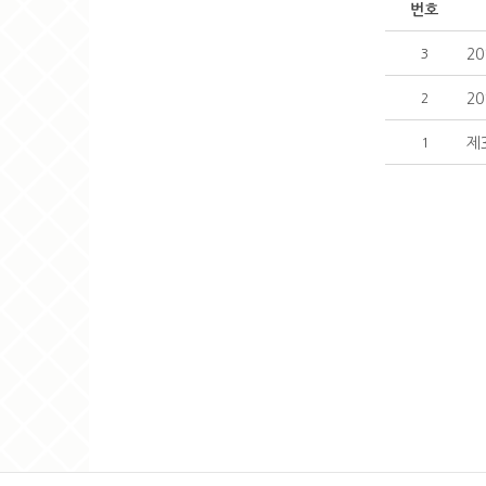
번호
2
3
2
2
제
1