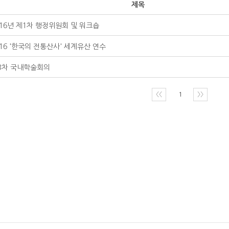
제목
016년 제1차 행정위원회 및 워크숍
016 '한국의 전통산사' 세계유산 연수
3차 국내학술회의
〈〈
1
〉〉