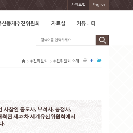
사이트맵
English
유산등재추진위원회
자료실
커뮤니티
추진위원회
추진위원회 소개
인 사찰인 통도사, 부석사, 봉정사,
서 개최된 제42차 세계유산위원회에서
다.