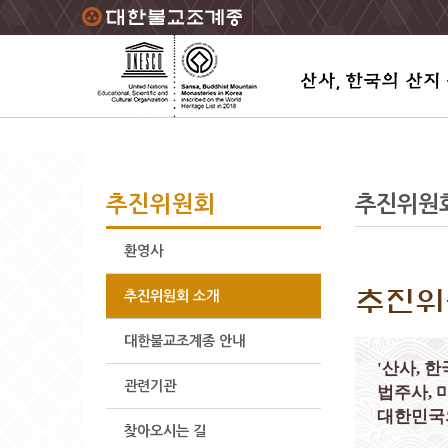
주요메뉴 바로가기
본문 바로가기
하단메뉴 바로가기
추진위원회
추진위원
환영사
추진위
추진위원회 소개
대한불교조계종 안내
'산사, 
관련기관
법주사, 
대한민국
찾아오시는 길