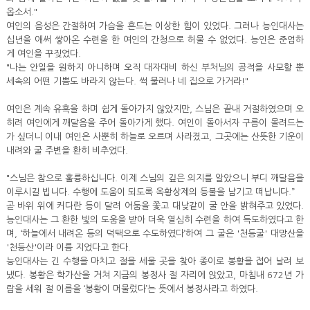
옵소서."
여인의 음성은 간절하여 가슴을 흔드는 이상한 힘이 있었다. 그러나 능인대사는
십년을 애써 쌓아온 수련을 한 여인의 간청으로 허물 수 없었다. 능인은 준엄하
게 여인을 꾸짖었다.
"나는 안일을 원하지 아니하며 오직 대자대비 하신 부처님의 공적을 사모할 뿐
세속의 어떤 기쁨도 바라지 않는다. 썩 물러나 네 집으로 가거라!"
여인은 계속 유혹을 하며 쉽게 돌아가지 않았지만, 스님은 끝내 거절하였으며 오
히려 여인에게 깨달음을 주어 돌아가게 했다. 여인이 돌아서자 구름이 몰려드는
가 싶더니 이내 여인은 사뿐히 하늘로 오르며 사라졌고, 그곳에는 산뜻한 기운이
내려와 굴 주변을 환히 비추었다.
"스님은 참으로 훌륭하십니다. 이제 스님의 깊은 의지를 알았으니 부디 깨달음을
이루시길 빕니다. 수행에 도움이 되도록 옥황상제의 등불을 남기고 떠납니다.”
곧 바위 위에 커다란 등이 달려 어둠을 쫓고 대낮같이 굴 안을 밝혀주고 있었다.
능인대사는 그 환한 빛의 도움을 받아 더욱 열심히 수련을 하여 득도하였다고 한
며, ‘하늘에서 내려온 등의 덕택으로 수도하였다’하여 그 굴은 '천등굴' 대망산을
'천등산'이라 이름 지었다고 한다.
능인대사는 긴 수행을 마치고 절을 세울 곳을 찾아 종이로 봉황을 접어 날려 보
냈다. 봉황은 학가산을 거쳐 지금의 봉정사 절 자리에 앉았고, 마침내 672년 가
람을 세워 절 이름을 ‘봉황이 머물렀다’는 뜻에서 봉정사라고 하였다.