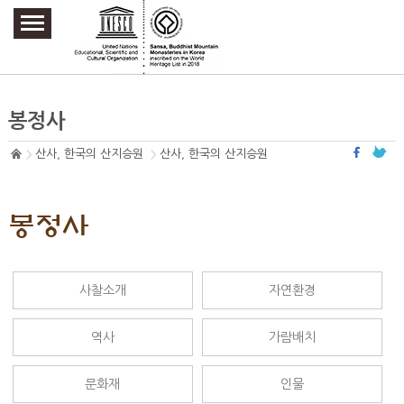
주요메뉴 바로가기
본문 바로가기
하단메뉴 바로가기
봉정사
산사, 한국의 산지승원
산사, 한국의 산지승원
봉정사
사찰소개
자연환경
역사
가람배치
문화재
인물