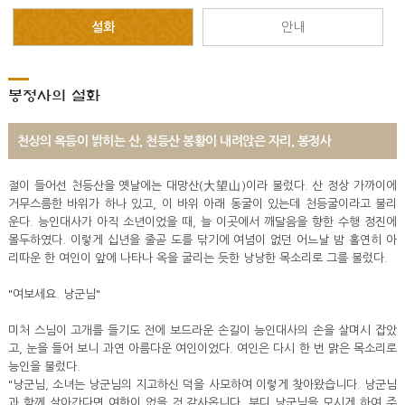
설화
안내
봉정사의 설화
천상의 옥등이 밝히는 산, 천등산 봉황이 내려앉은 자리, 봉정사
절이 들어선 천등산을 옛날에는 대망산(大望山)이라 불렀다. 산 정상 가까이에
거무스름한 바위가 하나 있고, 이 바위 아래 동굴이 있는데 천등굴이라고 불리
운다. 능인대사가 아직 소년이었을 때, 늘 이곳에서 깨달음을 향한 수행 정진에
몰두하였다. 이렇게 십년을 줄곧 도를 닦기에 여념이 없던 어느날 밤 홀연히 아
리따운 한 여인이 앞에 나타나 옥을 굴리는 듯한 낭낭한 목소리로 그를 불렀다.
"여보세요. 낭군님"
미처 스님이 고개를 들기도 전에 보드라운 손길이 능인대사의 손을 살며시 잡았
고, 눈을 들어 보니 과연 아름다운 여인이었다. 여인은 다시 한 번 맑은 목소리로
능인을 불렀다.
"낭군님, 소녀는 낭군님의 지고하신 덕을 사모하여 이렇게 찾아왔습니다. 낭군님
과 함께 살아간다면 여한이 없을 것 같사옵니다. 부디 낭군님을 모시게 하여 주