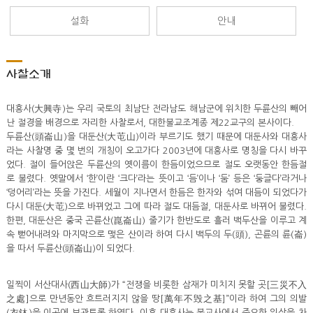
설화
안내
사찰소개
대흥사(大興寺)는 우리 국토의 최남단 전라남도 해남군에 위치한 두륜산의 빼어
난 절경을 배경으로 자리한 사찰로서, 대한불교조계종 제22교구의 본사이다.
두륜산(頭崙山)을 대둔산(大芚山)이라 부르기도 했기 때문에 대둔사와 대흥사
라는 사찰명 중 몇 번의 개칭이 오고가다 2003년에 대흥사로 명칭을 다시 바꾸
었다. 절이 들어앉은 두륜산의 옛이름이 한듬이었으므로 절도 오랫동안 한듬절
로 불렸다. 옛말에서 ‘한’이란 ‘크다’라는 뜻이고 ‘듬’이나 ‘둠’ 등은 ‘둥글다’라거나
‘덩어리’라는 뜻을 가진다. 세월이 지나면서 한듬은 한자와 섞여 대듬이 되었다가
다시 대둔(大芚)으로 바뀌었고 그에 따라 절도 대듬절, 대둔사로 바뀌어 불렸다.
한편, 대둔산은 중국 곤륜산(崑崙山) 줄기가 한반도로 흘러 백두산을 이루고 계
속 뻗어내려와 마지막으로 맺은 산이라 하여 다시 백두의 두(頭), 곤륜의 륜(崙)
을 따서 두륜산(頭崙山)이 되었다.
일찍이 서산대사(西山大師)가 “전쟁을 비롯한 삼재가 미치지 못할 곳[三災不入
之處]으로 만년동안 흐트러지지 않을 땅[萬年不毁之基]”이라 하여 그의 의발
(衣鉢)을 이곳에 보관토록 하였다. 이후 대흥사는 불교사에서 중요한 위상을 차