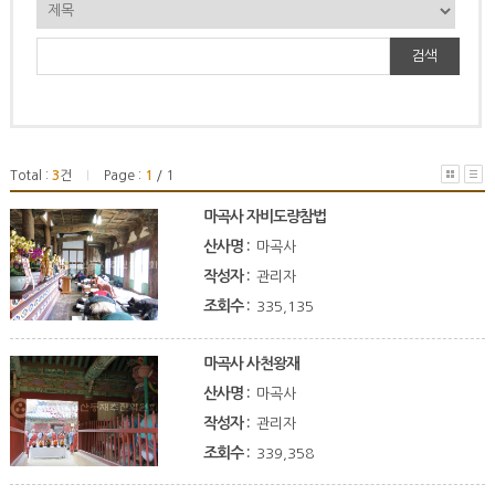
검색
Total :
3
건
Page :
1
/ 1
|
마곡사 자비도량참법
산사명 :
마곡사
작성자 :
관리자
조회수 :
335,135
마곡사 사천왕재
산사명 :
마곡사
작성자 :
관리자
조회수 :
339,358