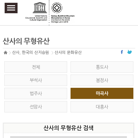
주요메뉴 바로가기
본문 바로가기
하단메뉴 바로가기
산사의 무형유산
산사, 한국의 산지승원
산사의 문화유산
전체
통도사
부석사
봉정사
법주사
마곡사
선암사
대흥사
산사의 무형유산 검색