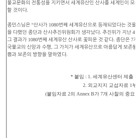
불교문화의 전통성을 지키면서 세계유산인 산사를 세계인이 모두
할 것이다
.
종민스님은
“
산사가
1080
번째 세계유산으로 등재되었다는 것을
을 다했던 종단과 산사추진위원회가 생각났다
.
추진위가 지난
4
그 결과가
1080
번째 세계유산 산사로 꽃피운 것 같다
.
종단은
7
개
국불교의 신앙과 수행
,
그 가치가 세계유산으로 아름답게 보존될
쁨과 보존의 방향을 말하였다
.
*
붙임
: 1.
세계유산센터 제출 
2.
외교지지 교섭자료
1
부
(
붙임자료
2
의
Annex B
가
7
개 사찰의 중요