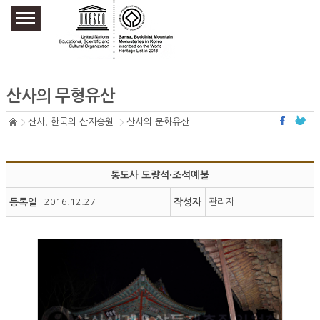
주요메뉴 바로가기
본문 바로가기
하단메뉴 바로가기
산사의 무형유산
산사, 한국의 산지승원
산사의 문화유산
통도사 도량석·조석예불
등록일
2016.12.27
작성자
관리자