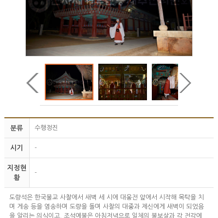
분류
수행정진
시기
-
지정현
-
황
도량석은 한국불교 사찰에서 새벽 세 시에 대웅전 앞에서 시작해 목탁을 치
며 게송 등을 염송하며 도량을 돌며 사찰의 대중과 제신에게 새벽이 되었음
을 알리는 의식이고, 조석예불은 아침저녁으로 일체의 불보살과 각 전각에