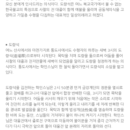
모신 분에게 인사드리는 의식이다. 도량석은 여느 북교국가에서 볼 수 없는
한국불교의 특징으로 사찰의 전 대중이 함께 예불을 올리며 공동체의식을 고
양하고 가일층 수행을 다짐하는 대표적인 일상의례라고 하겠다.
￭ 도량석
여느 산사에서와 마찬가지로 통도사에서도 수행자의 하루는 새벽 3시의 도
량석(道場釋)으로부터 시작된다. 목탁을 치며 도량을 돎으로써 어둠을 풀어
사찰의 대중과 천지만물에 새벽이 되었음을 알리고 도량을 청정하게 하는 의
식이다. 통도사에서는 학인스님이 한 철씩 돌아가면서 도량석의 소임을 맡고
있다.
도량석을 집전하는 학인스님은 2시 50분경 먼저 금강계단의 정문을 열쇠로
풀고 참배를 하고나서 대웅전 앞에서 합장 반배한 다음, 3시가 되면 목탁을
울리기 시작한다. 어둠을 서서히 깨우기 위해 처음에는 작은 소리로 시작하
여 천천히 소리를 높이게 되는데, 이렇게 올리고 내리기를 세 차례 반복한 다
음 경내로 발걸음을 옮긴다. 목탁과 함께 법성게(法性偈)를 염송하며 도량을
한 바퀴 도는 동안, 스님들의 거처마다 불이 하나씩 켜지기 시작한다. 학인스
님은 대웅전에서 중로전 구역으로 이동하여 불이문을 거쳐 종각 근처까지 갔
다가 다시 극락전 앞으로 돌아 대웅전 앞 본래의 자리로 돌아와 선다.