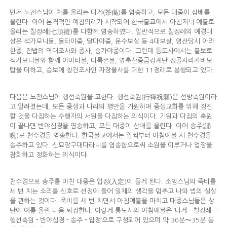
먼저 노전스님이 차를 올리는 다게(茶偈)를 염송하고, 모든 대중이 삼배를
올린다. 이어 본격적인 예참의례가 시작되어 한국불교에서 아침저녁 예불로
올리는 칠정례(七頂禮)를 다함께 염송하였다. 일반적으로 칠정례의 예경대
상은 석가모니불, 불타야중, 달마야중, 문수보살 등 4대보살, 영산당시 아라
한중, 전법의 역대조사와 종사, 승가야중이다. 그런데 통도사에서는 불보로
석가모니불와 함께 아미타불, 미륵존불, 영축산중금강계단 정골사리자비보
탑을 더하고, 승보에 창건조사인 자장율사를 더한 11정례로 봉행되고 있다.
다음은 노전스님이 행선축원을 고한다. 행선축원(行禪祝願)은 선방축원이라
고 알려졌는데, 모든 중생과 나라의 평안을 기원하며 중생교화를 위해 정진
할 것을 다짐하는 수행자의 서원을 다짐하는 의식이다. 기원과 다짐의 축원
이 끝나면 반야심경을 염송하고, 모든 대중이 삼배를 올린다. 이어 송주(誦
呪)로 천수경을 염송한다. 한국불교에서는 일찍부터 아침예불 시 천수경을
송주하고 있다. 신묘장구대다라니를 염송함으로써 소원을 이루거나 업장을
참회하고 정화하는 의식이다.
천수경으로 송주를 마친 대중은 입정(入定)에 들게 된다. 소임스님의 죽비를
세 번 치는 소리를 신호로 선정에 들어 일체의 생각을 멈추고 나와 법의 실상
을 관하는 것이다. 죽비를 세 번 치면서 아침예불을 마치고 대중스님들은 상
단에 예를 올린 다음 퇴장한다. 이렇게 통도사의 아침예불은 ‘다게－칠정례－
행선축원－반야심경－송주－입정’으로 구성되어 있으며 약 30분〜35분 동