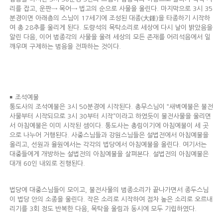
리를 잡고, 운판→ 목어→ 법고의 순으로 사물을 울린다. 마지막으로 3시 35
분경이면 아래층의 스님이 17세기에 조성된 대종(大鍾)을 타종하기 시작하
여 총 28추를 울리게 된다. 도량석의 목탁소리로 세상에 다시 날이 밝았음을
알린 다음, 이어 범종각의 사물을 울려 세상의 모든 존재를 어리석음에서 일
깨우며 구제하는 범음을 전파하는 것이다.
￭ 조석예불
통도사의 조석예불은 3시 50분경에 시작된다. 총무스님이 “새벽예불은 불전
사물부터 시작되므로 3시 30부터 시작”이라고 하였듯이 불전사물을 울리면
서 아침예불은 이미 시작된 셈이다. 통도사는 총림이기에 아침예불이 세 곳
으로 나누어 거행된다. 사중스님들과 강원스님들은 설법전에서 아침예불을
올리고, 선원과 율원에서는 각각의 법당에서 아침예불을 올린다. 여기서는
대중들에게 개방하는 설법전의 아침예불을 살펴본다. 설법전의 아침예불은
대개 60인 내외로 진행된다.
법당에 대중스님들이 모이고, 불전사물의 범종소리가 끝나가면서 종두스님
이 법당 안의 소종을 울린다. 작은 소리로 시작하여 점차 높은 소리로 오르내
리기를 3회 정도 반복한 다음, 목탁을 울림과 동시에 모두 기립하였다.