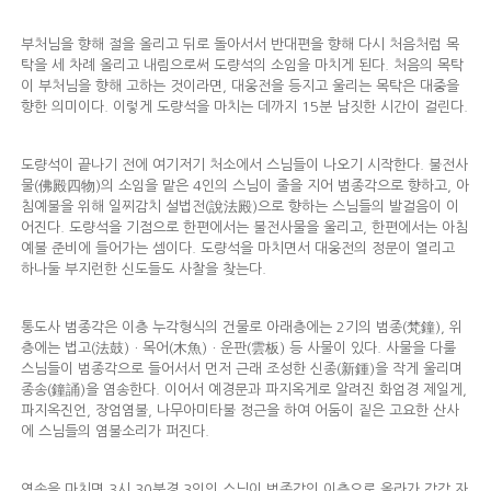
부처님을 향해 절을 올리고 뒤로 돌아서서 반대편을 향해 다시 처음처럼 목
탁을 세 차례 올리고 내림으로써 도량석의 소임을 마치게 된다. 처음의 목탁
이 부처님을 향해 고하는 것이라면, 대웅전을 등지고 울리는 목탁은 대중을
향한 의미이다. 이렇게 도량석을 마치는 데까지 15분 남짓한 시간이 걸린다.
도량석이 끝나기 전에 여기저기 처소에서 스님들이 나오기 시작한다. 불전사
물(佛殿四物)의 소임을 맡은 4인의 스님이 줄을 지어 범종각으로 향하고, 아
침예불을 위해 일찌감치 설법전(說法殿)으로 향하는 스님들의 발걸음이 이
어진다. 도량석을 기점으로 한편에서는 불전사물을 울리고, 한편에서는 아침
예불 준비에 들어가는 셈이다. 도량석을 마치면서 대웅전의 정문이 열리고
하나둘 부지런한 신도들도 사찰을 찾는다.
통도사 범종각은 이층 누각형식의 건물로 아래층에는 2기의 범종(梵鐘), 위
층에는 법고(法鼓)ㆍ목어(木魚)ㆍ운판(雲板) 등 사물이 있다. 사물을 다룰
스님들이 범종각으로 들어서서 먼저 근래 조성한 신종(新鍾)을 작게 울리며
종송(鐘誦)을 염송한다. 이어서 예경문과 파지옥게로 알려진 화엄경 제일게,
파지옥진언, 장엄염불, 나무아미타불 정근을 하여 어둠이 짙은 고요한 산사
에 스님들의 염불소리가 퍼진다.
염송을 마치면 3시 30분경 3인의 스님이 범종각의 이층으로 올라가 각각 자