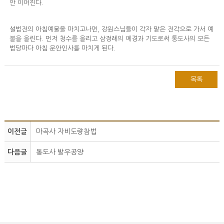
안 이어진다.
설법전의 아침예불을 마치고나면, 강원스님들이 각자 맡은 전각으로 가서 예
불을 올린다. 먼저 청수를 올리고 삼정례의 예경과 기도로써 통도사의 모든
법당마다 아침 문안인사를 마치게 된다.
목록
이전글
마곡사 자비도량참법
다음글
통도사 발우공양