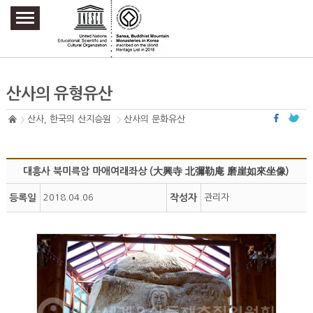
주요메뉴 바로가기
본문 바로가기
하단메뉴 바로가기
산사의 유형유산
산사, 한국의 산지승원
산사의 문화유산
대흥사 북미륵암 마애여래좌상 (大興寺 北彌勒庵 磨崖如來坐像)
등록일
2018.04.06
작성자
관리자