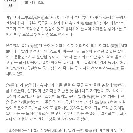
국보 제308호
황
바위면에 고부조(高浮彫)되어 있는 대흥사 북미륵암 마애여래좌상은 공양천
인상이 함께 표현된 독특한 도상의 항마촉지인(降魔觸地印) 여래좌상으로
규모가 크고 조각수법도 양감이 있고 유려하여 한국의 마애불상 중에서는 그
예가 매우 드물고 뛰어난 상으로 평가된다.
본존불의 육계(肉髻)가 뚜렷한 머리는 언뜻 머리칼이 없는 민머리(素髮)처럼
보이나 나발의 흔적이 남아 있으며, 이목구비의 표현이 단정한 얼굴은 살이
찌고 둥글넓적하여 원만한 상이다. 그러나 눈 꼬리가 약간 위로 치켜 올라가
고 입을 굳게 다물어 근엄한 인상을 풍긴다. 귀는 큼직하니 길게 늘어져 어깨
에 닿았으며, 유난히도 굵고 짧아진 목에는 두 가닥의 선으로 삼도(三道)를
나타내었다.
손(手印)과 발은 항마촉지인에 오른 발을 왼 무릎 위로 올린 길상좌(吉祥坐)
를 하였는데, 손가락과 발가락을 가냘픈 듯 섬세하고 가지런히 묘사하여 사
실성이 엿보임과 더불어 곱상한 느낌을 준다. 법의(法衣)는 양어깨를 다 덮
은 통견의(通肩衣)로 그 주름은 거의 등간격으로 선각화(線刻化) 하여 사실
성이 뒤떨어지고, 무릎 사이로 흘러내린 옷자락은 마치 키를 드리운 것처럼
늘어지는 등 도식적(圖式的)인 면이 강하다. 이는 통일신라 말기로부터 고려
시대로 이행해 가는 변화과정을 잘 보여준다 하겠다.
대좌(臺座)는 11엽의 앙련(仰蓮)과 12엽의 복련(覆蓮)이 마주하여 잇대어