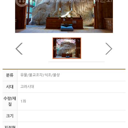
분류
유물/불교조각/석조/불상
시대
고려시대
수량/재
1좌
질
크기
지정현