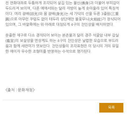
진 연화대좌로 두툼하게 조각되어 살집 있는 불신(佛身)과 더불어 부피감이
두드러져 보이며, 다른 예에서와는 달리 자방이 높게 솟아올라 있어 특징적
이다. 머리 광배(頭光)와 몸 광배(身光)는 세 가닥의 선을 두른 3중원(三重
圓)으로 아무런 꾸밈도 없이 테두리 상단에만 불꽃무늬(火焰紋)가 장식되어
있으며, 그 바깥쪽에는 위·아래로 대칭되게 4구의 천인상을 배치하였다.
둔중한 체구로 다소 경직되어 보이는 본존불과 달리 경주 석굴암 내부 감실
(龕室)의 보살상을 연상케도 하는 4구의 천인상은 날렵한 모습으로 부드러
움과 함께 세련미가 엿보인다. 천인상들의 조각표현은 이 당시의 거의 유일
한 예이자 우수한 조형미를 반영하는 수작으로 평가된다.
<출처 : 문화재청
>
목록