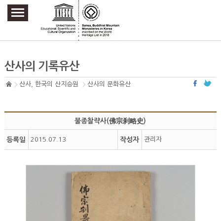
주요메뉴 바로가기
본문 바로가기
하단메뉴 바로가기
산사의 기록유산
산사, 한국의 산지승원
산사의 문화유산
불종찰략사(佛宗刹略史)
등록일
2015.07.13
작성자
관리자