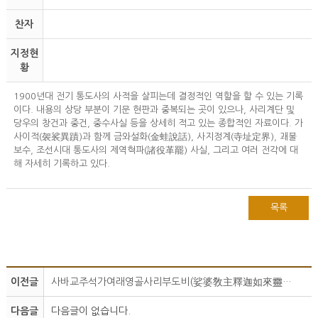
찬자
지정현
황
1900년대 전기 통도사의 사적을 살피는데 결정적인 역할을 할 수 있는 기록
이다. 내용의 상당 부분이 기문 현판과 중복되는 곳이 있으나, 사리계단 및
당우의 창건과 중건, 중수사실 등을 상세히 적고 있는 종합적인 자료이다. 가
사이적(袈裟異蹟)과 함께 금와설화(金蛙說話), 사지정계(寺址定界), 괘불
보수, 조선시대 통도사의 제역혁파(諸役革罷) 사실, 그리고 여러 전각에 대
해 자세히 기록하고 있다.
목록
이전글
사바교주석가여래영골사리부도비(娑婆敎主釋迦如來靈骨舍利浮圖碑)
다음글
다음글이 없습니다.