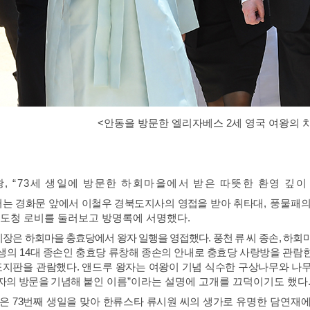
<안동을 방문한 엘리자베스 2세 영국 여왕의 
왕
, “73
세 생일에 방문한 하회마을에서 받은 따뜻한 환영 깊이
는 경화문 앞에서 이철우 경북도지사의 영접을 받아 취타대
,
풍물패의
 도청 로비를 둘러보고 방명록에 서명했다
.
시장은 하회마을 충효당에서 왕자 일행을 영접했다
.
풍천 류 씨
종손
,
하회마
생의
14
대 종손인 충효당 류창해 종손의 안내로 충효당 사랑방을 관람
표지판을
관람했다
.
앤드루 왕자는 여왕이 기념 식수한 구상나무와 나무
자의 방문을 기념해
붙인 이름
”
이라는 설명에 고개를 끄덕이기도 했다
왕은
73
번째 생일을 맞아 한류스타 류시원 씨의 생가로 유명한
담연재에