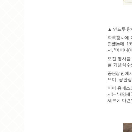
▲
앤드루 왕
학록정사에 
연했는데
, 19
서
, “
어머니
(
오전 행사를
를 기념식수
공판장 안에
으며
,
공판
이어 유네스
서는
‘
대영
제
세루에 마련