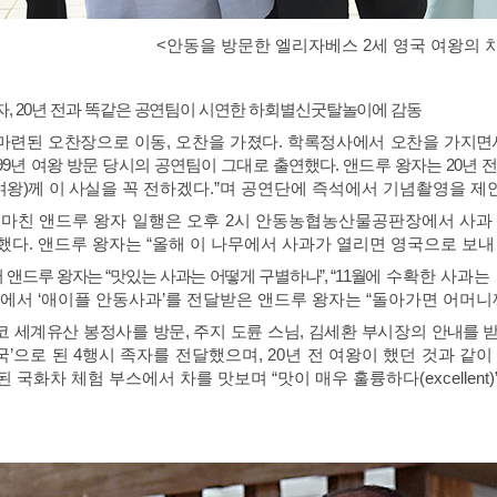
<안동을 방문한 엘리자베스 2세 영국 여왕의 
자
, 20
년 전과 똑같은 공연팀이 시연한 하회별신굿탈놀이에 감동
마련된 오찬장으로 이동
,
오찬을 가졌다
.
학록정사에서 오찬을
가지면
99
년
여왕 방문 당시의 공연팀이 그대로 출연했다
.
앤드루 왕자는
20
년 
여왕
)
께 이 사실을
꼭 전하겠다
.”
며 공연단에 즉석에서 기념촬영을 제
 마친 앤드루 왕자 일행은 오후
2
시 안동농협농산물공판장에서 사과 
했다
.
앤드루 왕자는
“
올해 이 나무에서 사과가 열리면 영국으로 보내
서 앤드루 왕자는
“
맛있는 사과는 어떻게 구별하나
”, “11
월에
수확한 사과는 
장에서
‘
애이플 안동사과
’
를 전달받은 앤드루 왕자는
“
돌아가면 어머니
코 세계유산 봉정사를 방문
,
주지 도륜 스님
,
김세환 부시장의
안내를 
국
’
으로 된
4
행시 족자를 전달했으며
, 20
년 전 여왕이 했던 것과 같이
된 국화차 체험 부스에서 차를 맛보며
“
맛이 매우 훌륭하다
(excellent)