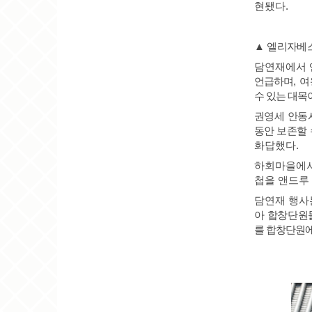
현됐다
.
▲
엘리자베
담연재에서 
언급하며
,
여
수 있는 대목
권영세 안동
동안 보존할
화답했다
.
하회마을에서
첩을 앤드루
담연재 행사
아 합창단원
를 합창단원