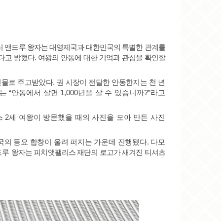
 앤드루 왕자는 대영제국과 대한민국의 특별한 관계를
다고 밝혔다
.
여왕의 안동에 대한 기억과 관심을 확인할
선물로 주고받았다
.
권 시장이 전달한 안동한지는 천 년
는
“
안동에서 살면
1,000
년을 살 수 있습니까
?”
라고
스
2
세 여왕이 방문했을 때의 사진을 모아 만든 사진
국의 동요 합창이 울려 퍼지는 가운데 진행됐다
.
다모
드루
왕자는 피치앳팰리스 재단의 로고가 새겨진 티셔츠