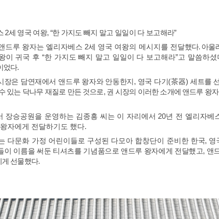
스
2
세 영국 여왕
, “
한 가지도 빼지 말고 일일이 다 보고해라
”
앤드루 왕자는 엘리자베스
2
세 영국 여왕의 메시지를 전달
했다
.
아울러
왕이 귀국 후
“
한 가지도 빼지 말고 일일이 다 보고해라
”
고 말씀하셨
이었다
.
시장은 담연재에서 앤드루 왕자와 안동한지
,
영국 다기
(
茶器
)
세트를 
수 있는 닥나무 재질로 만든 것으로
,
권 시장의 이러한 소개에 앤드루 왕자
 장승공원을 운영하는 김종흥 씨는 이 자리에서
20
년 전 엘리자베
 왕자에게 전달하기도 했다
.
는 다문화 가정 어린이들로 구성된 다모아 합창단이 준비한
한국
,
영
들이 이름을 써둔 티셔츠를 기념품으로 앤드루 왕자에게 전달했고
,
앤
에게 선물했다
.