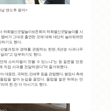
차남 앤드루 왕자>
서 하회별신굿탈놀이보존회의 하회별신굿탈놀이를 시
전 멤버가
그대로 출연한 것에 대해 대단히 놀라워하면
안하기도 했다
.
선별과정과 경매를 관람하는 한편
, 6
년생 사과나무
 달라
”
고 당부하기도 했다
.
언제 소비자들이 맛볼 수 있느냐
”
는 등 질문을 던졌
께 직접 사과를 전달하겠다
”
며 즐거워했다
.
받아 대웅전
,
극락전
,
만세루 등을 관람했다
.
봉정사 측에
 돌탑을 쌓아 눈길을 끌었다
.
돌탑을 쌓은 뒤에는 만
”
라며 한 잔 더 마시기도 했다
.