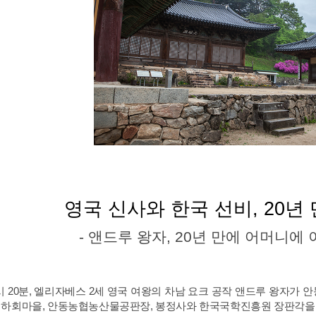
영국 신사와 한국 선비
, 20
년
-
앤드루 왕자
, 20
년 만에 어머니에 
시
20
분
,
엘리자베스
2
세 영국 여왕의 차남 요크 공작 앤드루
왕자가 안
,
하회마을
,
안동농협농산물공판장
,
봉정사와 한국국학진흥원 장판각을