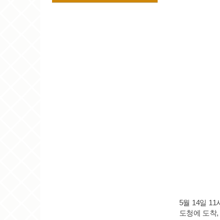
5
월
14
일
11
도청에 도착