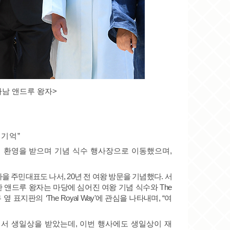
차남 앤드루 왕자>
 기억
”
 환영을 받으며 기념 식수 행사장으로 이동했으며
,
을 주민대표도 나서
, 20
년 전 여왕 방문을 기념했다
.
서
한
앤드루 왕자는 마당에 심어진 여왕 기념 식수와
The
 옆 표지판의
‘The Royal Way'
에 관심을 나타내며
, “
여
.
서 생일상을 받았는데
,
이번 행사에도 생일상이 재