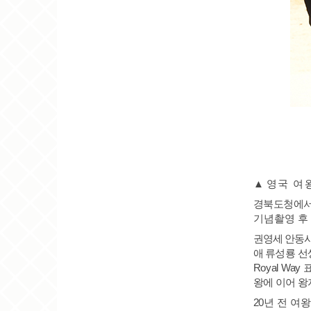
▲
영국 여
경북도청에서
기념촬영 후
권영세 안동
애 류성룡
선
Royal Way
왕에 이어 왕
20
년 전 여