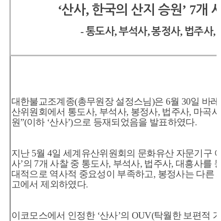
‘
,
’ 7
산사
한국의 산지 승원
개 
-
,
,
,
,
통도사
부석사
봉정사
법주사
대한불교조계종
(
총무원장 설정스님
)
은
6
월
30
일 바레
산위원회에서 통도사
,
부석사
,
봉정사
,
법주사
,
마곡사
원
”(
이하
‘
산사
’)
으로 등재되었음을 발표하였다
.
지난
5
월
4
일 세계유산위원회의 문화유산 자문기구 
사
’
의
7
개 사찰 중 통도사
,
부석사
,
법주사
,
대흥사를 
대적으로 역사적 중요성이 부족하고
,
봉정사는 다른 
고에서
제외하였다
.
이코모스에서 인정한
‘
산사
’
의
OUV(
탁월한 보편적 