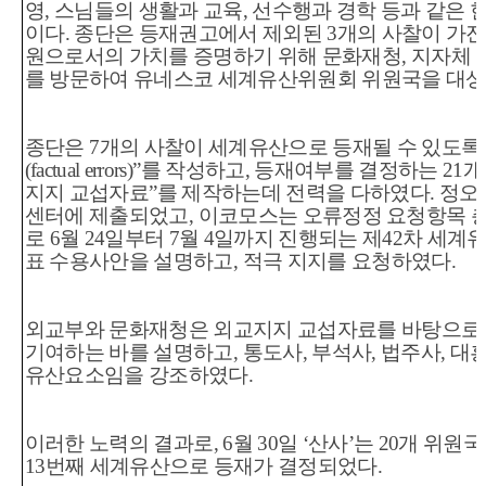
영
,
스님들의 생활과 교육
,
선수행과 경학 등과 같은 
이다
.
종단은 등재권고에서 제외된
3
개의 사찰이 가진
원으로서의 가치를 증명하기 위해 문화재청
,
지자체 
를 방문하여 유네스코 세계유산위원회 위원국을 대상
종단은
7
개의 사찰이 세계유산으로 등재될 수 있도록
(factual errors)”
를 작성하고
,
등재여부를 결정하는
21
개
지지 교섭자료
”
를 제작하는데 전력을 다하였다
.
정오
센터에 제출되었고
,
이코모스는 오류정정 요청항목 
로
6
월
24
일부터
7
월
4
일까지 진행되는 제
42
차 세계
표 수용사안을 설명하고
,
적극 지지를 요청하였다
.
외교부와 문화재청은 외교지지 교섭자료를 바탕으로
기여하는 바를 설명하고
,
통도사
,
부석사
,
법주사
,
대흥
유산요소임을 강조하였다
.
이러한 노력의 결과로
, 6
월
30
일
‘
산사
’
는
20
개 위원국
13
번째 세계유산으로 등재가 결정되었다
.