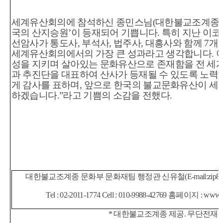
세계유산회의에 참석하신 종민스님
(
대한불교조계종
국의 산지승원
’
이 등재되어 기쁩니다
.
특히 지난 이
선암사가 통도사
,
부석사
,
법주사
,
대흥사와 함께
7
개
세계유산회의에서의 가장 큰 성과라고 생각합니다
.
성을 지키며 살아있는 문화유산으로 존재함을 전 세
과 추진단을 대표하여 산사가 등재될 수 있도록 노력
게 감사를 표하며
,
앞으로 한국의 불교문화유산이 세계
하겠습니다
.”
라고 기쁨의 소감을 전했다
.
대한불교조계종 문화부 문화재팀 행정관 신유철
(E-mail:zip8
Tel : 02-2011-1774 Cell : 010-9988-42769
홈페이지
: www.b
*
대한불교조계종 제공
.
무단전재 