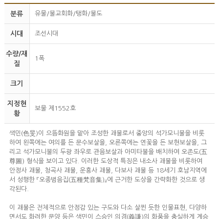
분류
유물/불교회화/탱화/불도
시대
조선시대
수량/재
1폭
질
크기
지정현
보물 제1552호
황
색민(色旻)이 으뜸화원을 맡아 조성한 괘불로서 중앙의 석가모니불을 비롯
하여 왼쪽에는 여의를 든 문수보살을, 오른쪽에는 연꽃을 든 보현보살을, 그
리고 석가모니불의 두광 좌우로 관음보살과 아미타불을 배치하여 오존도(五
尊圖) 형식을 보이고 있다. 이러한 도상적 특징은 내소사 괘불을 비롯하여
안정사 괘불, 청곡사 괘불, 운흥사 괘불, 다보사 괘불 등 18세기 호남지역에
서 성행한 『오종범음집(五種梵音集)』에 근거한 도상을 간략화한 것으로 생
각된다.
이 괘불은 전체적으로 안정감 있는 구도와 다소 살찐 듯한 인물표현, 다양하
면서도 화려한 문양 등은 색민이 스승인 의겸(義謙)의 화풍을 충실하게 계승