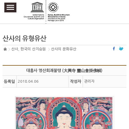
주요메뉴 바로가기
본문 바로가기
하단메뉴 바로가기
산사의 유형유산
산사, 한국의 산지승원
산사의 문화유산
대흥사 영산회괘불탱 (大興寺 靈山會掛佛幀)
등록일
2018.04.06
작성자
관리자