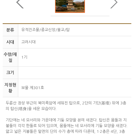
분류
유적건조물/종교신앙/불교/탑
시대
고려시대
수량/재
1기
질
크기
지정현
보물 제301호
황
두륜산 정상 부근의 북미륵암에 세워진 탑으로, 2단의 기단(基壇) 위에 3층
의 탑신(塔身)을 세운 모습이다.
기단에는 네 모서리와 가운데에 기둥 모양을 본떠 새겼다. 탑신은 몸돌과 지
붕돌이 각각 한돌로 되어 있으며, 몸돌에는 네 모서리에 기둥 모양을 새겼다.
얇고 넓은 지붕돌은 밑면의 단의 수가 층에 따라 다른데, 1·2층은 4단, 3층