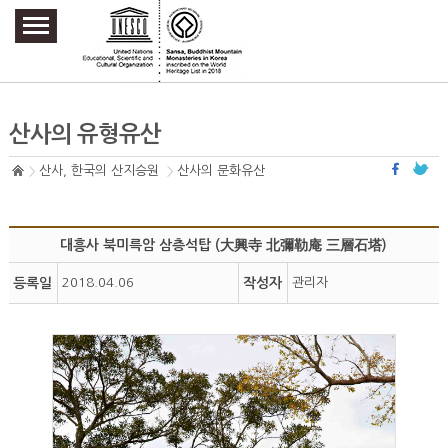
주요메뉴 바로가기
본문 바로가기
하단메뉴 바로가기
산사의 유형유산
산사, 한국의 산지승원
산사의 문화유산
대흥사 북미륵암 삼층석탑 (大興寺 北彌勒庵 三層石塔)
등록일
2018.04.06
작성자
관리자