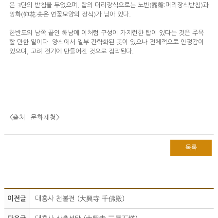
은 3단의 받침을 두었으며, 탑의 머리장식으로는 노반(露盤:머리장식받침)과
앙화(仰花:솟은 연꽃모양의 장식)가 남아 있다.
한반도의 남쪽 끝인 해남에 이처럼 구성이 가지런한 탑이 있다는 것은 주목
할 만한 일이다. 양식에서 일부 간략화된 곳이 있으나 전체적으로 안정감이
있으며, 고려 전기에 만들어진 것으로 짐작된다.
<출처 : 문화재청
>
목록
이전글
대흥사 천불전 (大興寺 千佛殿)