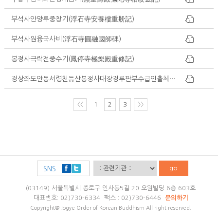
부석사안양루중창기(浮石寺安養樓重刱記)
부석사원융국사비(浮石寺圓融國師碑)
봉정사극락전중수기(鳳停寺極樂殿重修記)
경상좌도안동서령천등산봉정사대장경루판부수급인출체례규모기(慶尙左道安東西岺天燈山鳳停寺大藏經鏤板部數及印出体例規模記)
〈〈
1
2
3
〉〉
go
SNS
(03149) 서울특별시 종로구 인사동5길 20 오원빌딩 6층 603호
대표번호: 02)730-6334 팩스 : 02)730-6446
문의하기
Copyright@ Jogye Order of Korean Buddhism All right reserved.