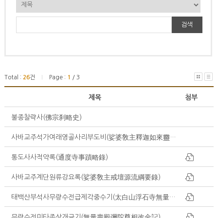
검색
Total :
26
건
Page :
1
/ 3
|
제목
첨부
불종찰략사(佛宗刹略史)
사바교주석가여래영골사리부도비(娑婆敎主釋迦如來靈骨舍利浮圖碑)
통도사사적약록(通度寺事蹟略錄)
사바교주계단원류강요록(娑婆敎主戒壇源流綱要錄)
태백산부석사무량수전급제각중수기(太白山浮石寺無量壽殿及諸閣重修記)
무량수전미타존상개금기(無量壽殿彌陀尊相改金記)