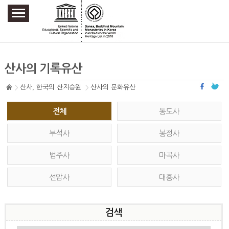
주요메뉴 바로가기
본문 바로가기
하단메뉴 바로가기
산사의 기록유산
산사, 한국의 산지승원
산사의 문화유산
전체
통도사
부석사
봉정사
법주사
마곡사
선암사
대흥사
검색