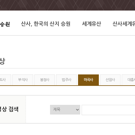
산사, 한국의 산지 승원
세계유산
산사세계
상
도사
부석사
봉정사
법주사
마곡사
선암사
대흥
영상 검색