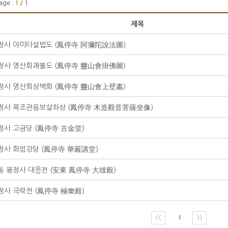
age :
1
/ 1
제목
정사 아미타설법도 (鳳停寺 阿彌陀說法圖)
정사 영산회괘불도 (鳳停寺 靈山會掛佛圖)
정사 영산회상벽화 (鳳停寺 靈山會上壁畵)
정사 목조관음보살좌상 (鳳停寺 木造觀音菩薩坐像)
정사 고금당 (鳳停寺 古金堂)
정사 화엄강당 (鳳停寺 華嚴講堂)
동 봉정사 대웅전 (安東 鳳停寺 大雄殿)
정사 극락전 (鳳停寺 極樂殿)
〈〈
1
〉〉