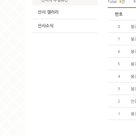
산사의 무형유산
Total :
8
건
P
|
산사 갤러리
번호
산사소식
봉
8
봉
7
봉
6
봉
5
봉
4
봉
3
안
2
봉
1