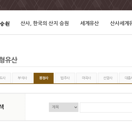
산사, 한국의 산지 승원
세계유산
산사세계
유형유산
도사
부석사
봉정사
법주사
마곡사
선암사
대흥
색