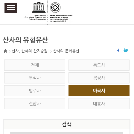
주요메뉴 바로가기
본문 바로가기
하단메뉴 바로가기
산사의 유형유산
산사, 한국의 산지승원
산사의 문화유산
전체
통도사
부석사
봉정사
법주사
마곡사
선암사
대흥사
검색