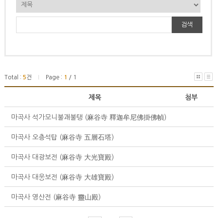
검색
Total :
5
건
Page :
1
/ 1
|
제목
첨부
마곡사 석가모니불괘불탱 (麻谷寺 釋迦牟尼佛掛佛幀)
마곡사 오층석탑 (麻谷寺 五層石塔)
마곡사 대광보전 (麻谷寺 大光寶殿)
마곡사 대웅보전 (麻谷寺 大雄寶殿)
마곡사 영산전 (麻谷寺 靈山殿)