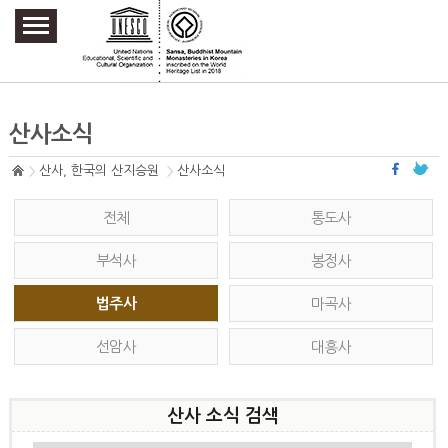
주요메뉴 바로가기
본문 바로가기
하단메뉴 바로가기
산사소식
산사, 한국의 산지승원
산사소식
전체
통도사
부석사
봉정사
법주사
마곡사
선암사
대흥사
산사 소식 검색