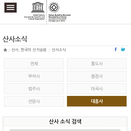
주요메뉴 바로가기
본문 바로가기
하단메뉴 바로가기
산사소식
산사, 한국의 산지승원
산사소식
전체
통도사
부석사
봉정사
법주사
마곡사
선암사
대흥사
산사 소식 검색