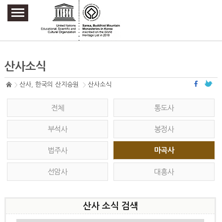
주요메뉴 바로가기
본문 바로가기
하단메뉴 바로가기
산사소식
산사, 한국의 산지승원
산사소식
전체
통도사
부석사
봉정사
법주사
마곡사
선암사
대흥사
산사 소식 검색