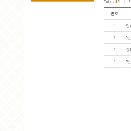
Total :
4
건
P
|
번호
엘
4
'
3
경
2
'
1