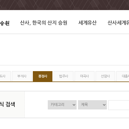
산사, 한국의 산지 승원
세계유산
산사세계
도사
부석사
봉정사
법주사
마곡사
선암사
대흥
식 검색