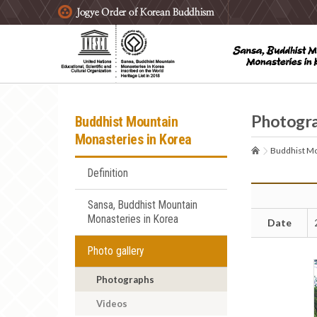
주요메뉴 바로가기
본문 바로가기
하단메뉴 바로가기
Photogr
Buddhist Mountain
Monasteries in Korea
Buddhist Mo
Definition
Sansa, Buddhist Mountain
Monasteries in Korea
Date
Photo gallery
Photographs
Videos