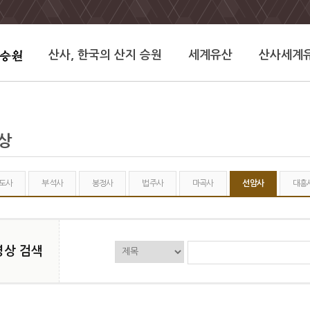
산사, 한국의 산지 승원
세계유산
산사세계
상
도사
부석사
봉정사
법주사
마곡사
선암사
대흥
영상 검색