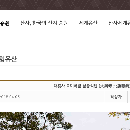
산사, 한국의 산지 승원
세계유산
산사세계
유형유산
대흥사 북미륵암 삼층석탑 (大興寺 北彌勒庵
2018.04.06
작성자