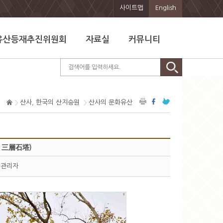
사이트맵
English
유산등재추진위원회
자료실
커뮤니티
산사, 한국의 산지승원
산사의 문화유산
 三層石塔)
관리자