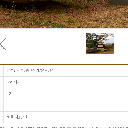
유적건조물/종교신앙/불교/탑
고려시대
1기
보물 제301호