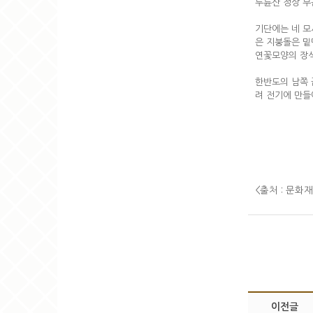
두륜산 정상 부
기단에는 네 모
은 지붕돌은 밑
연꽃모양의 장식
한반도의 남쪽 
려 전기에 만들
<출처 : 문화
이전글