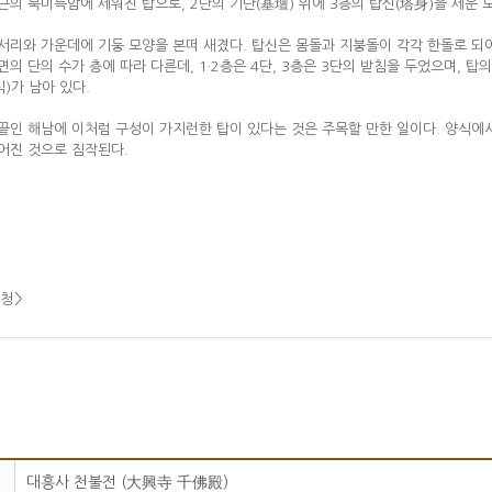
근의 북미륵암에 세워진 탑으로, 2단의 기단(基壇) 위에 3층의 탑신(塔身)을 세운 
서리와 가운데에 기둥 모양을 본떠 새겼다. 탑신은 몸돌과 지붕돌이 각각 한돌로 되어
면의 단의 수가 층에 따라 다른데, 1·2층은 4단, 3층은 3단의 받침을 두었으며,
)가 남아 있다.
끝인 해남에 이처럼 구성이 가지런한 탑이 있다는 것은 주목할 만한 일이다. 양식에
어진 것으로 짐작된다.
재청
>
대흥사 천불전 (大興寺 千佛殿)