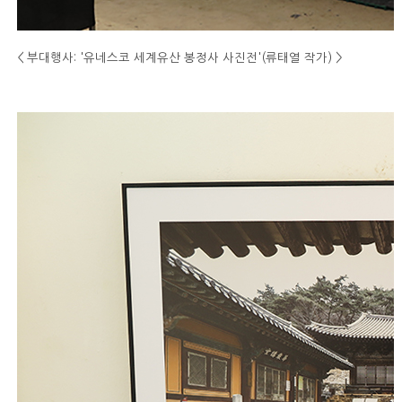
< 부대행사: '유네스코 세계유산 봉정사 사진전'(류태열 작가)
>