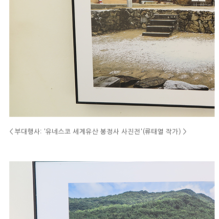
< 부대행사: '유네스코 세계유산 봉정사 사진전'(류태열 작가)
>