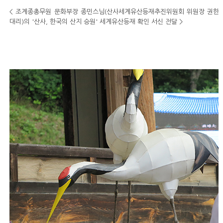
< 조계종총무원 문화부장 종민스님(산사세계유산등재추진위원회 위원장 권한
대리)의 '산사, 한국의 산지 승원' 세계유산등재 확인 서신 전달 >