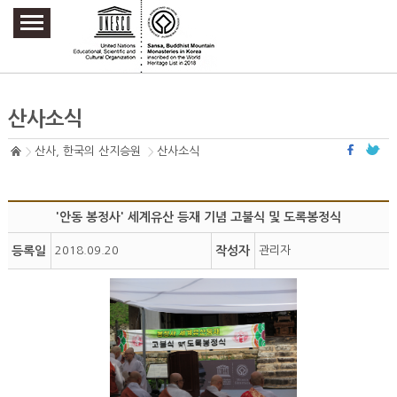
주요메뉴 바로가기
본문 바로가기
하단메뉴 바로가기
산사소식
산사, 한국의 산지승원
산사소식
'안동 봉정사' 세계유산 등재 기념 고불식 및 도록봉정식
등록일
2018.09.20
작성자
관리자