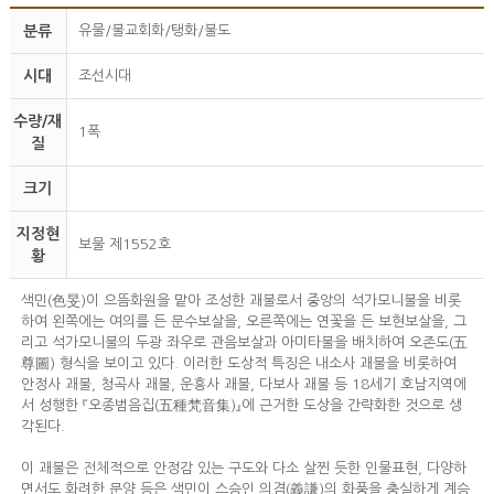
분류
유물/불교회화/탱화/불도
시대
조선시대
수량/재
1폭
질
크기
지정현
보물 제1552호
황
색민(色旻)이 으뜸화원을 맡아 조성한 괘불로서 중앙의 석가모니불을 비롯
하여 왼쪽에는 여의를 든 문수보살을, 오른쪽에는 연꽃을 든 보현보살을, 그
리고 석가모니불의 두광 좌우로 관음보살과 아미타불을 배치하여 오존도(五
尊圖) 형식을 보이고 있다. 이러한 도상적 특징은 내소사 괘불을 비롯하여
안정사 괘불, 청곡사 괘불, 운흥사 괘불, 다보사 괘불 등 18세기 호남지역에
서 성행한 『오종범음집(五種梵音集)』에 근거한 도상을 간략화한 것으로 생
각된다.
이 괘불은 전체적으로 안정감 있는 구도와 다소 살찐 듯한 인물표현, 다양하
면서도 화려한 문양 등은 색민이 스승인 의겸(義謙)의 화풍을 충실하게 계승