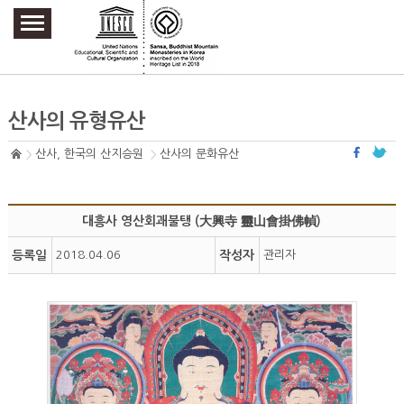
주요메뉴 바로가기
본문 바로가기
하단메뉴 바로가기
산사의 유형유산
산사, 한국의 산지승원
산사의 문화유산
대흥사 영산회괘불탱 (大興寺 靈山會掛佛幀)
등록일
2018.04.06
작성자
관리자