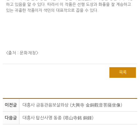
하고 있음을 알 수 있다. 따라서 이 작품은 선행 도상과 화풍을 잘 계승하고
있는 귀중한 작품이자 색민의 대표작으로 꼽을 수 있다.
<출처 : 문화재청
>
목록
이전글
대흥사 금동관음보살좌상 (大興寺 金銅觀音菩薩坐像)
다음글
대흥사 탑산사명 동종 (塔山寺銘 銅鍾)