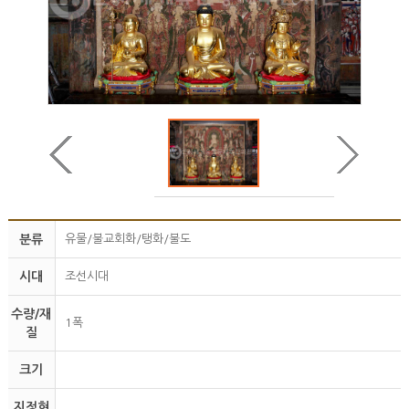
분류
유물/불교회화/탱화/불도
시대
조선시대
수량/재
1폭
질
크기
지정현