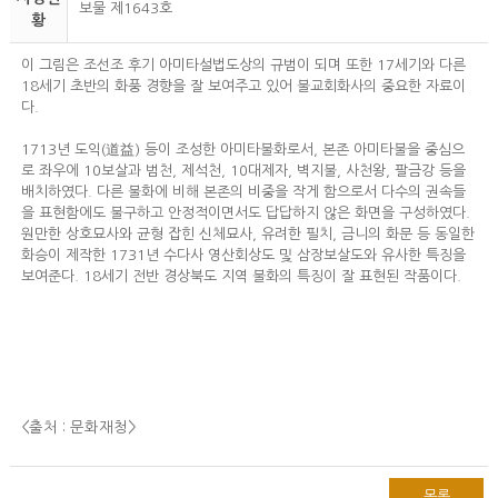
보물 제1643호
황
이 그림은 조선조 후기 아미타설법도상의 규범이 되며 또한 17세기와 다른
18세기 초반의 화풍 경향을 잘 보여주고 있어 불교회화사의 중요한 자료이
다.
1713년 도익(道益) 등이 조성한 아미타불화로서, 본존 아미타불을 중심으
로 좌우에 10보살과 범천, 제석천, 10대제자, 벽지불, 사천왕, 팔금강 등을
배치하였다. 다른 불화에 비해 본존의 비중을 작게 함으로서 다수의 권속들
을 표현함에도 불구하고 안정적이면서도 답답하지 않은 화면을 구성하였다.
원만한 상호묘사와 균형 잡힌 신체묘사, 유려한 필치, 금니의 화문 등 동일한
화승이 제작한 1731년 수다사 영산회상도 및 삼장보살도와 유사한 특징을
보여준다. 18세기 전반 경상북도 지역 불화의 특징이 잘 표현된 작품이다.
<출처 : 문화재청
>
목록