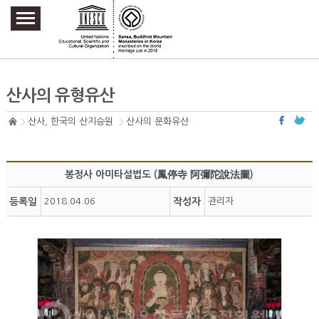
주요메뉴 바로가기
본문 바로가기
하단메뉴 바로가기
산사의 유형유산
산사, 한국의 산지승원
산사의 문화유산
봉정사 아미타설법도 (鳳停寺 阿彌陀說法圖)
등록일
2018.04.06
작성자
관리자