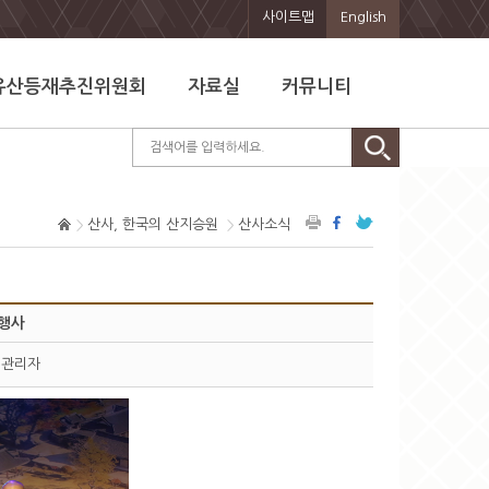
사이트맵
English
유산등재추진위원회
자료실
커뮤니티
산사, 한국의 산지승원
산사소식
념행사
관리자