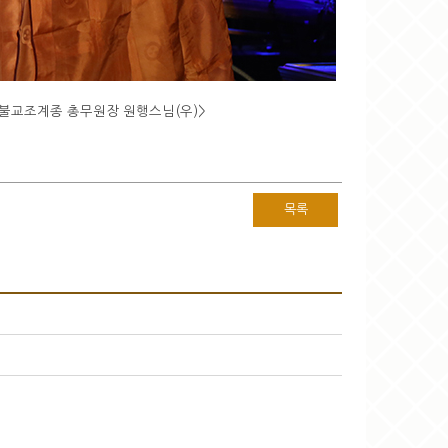
 총무원장 원행스님(우)
>
목록