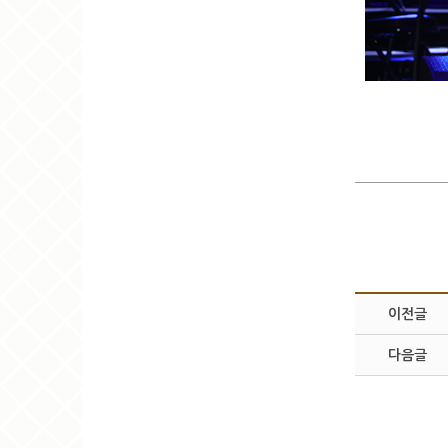
<유네스코
이전글
다음글