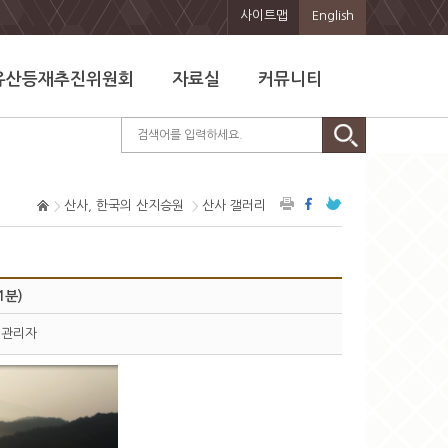
사이트맵
English
유산등재추진위원회
자료실
커뮤니티
산사, 한국의 산지승원
산사 갤러리
1분)
관리자