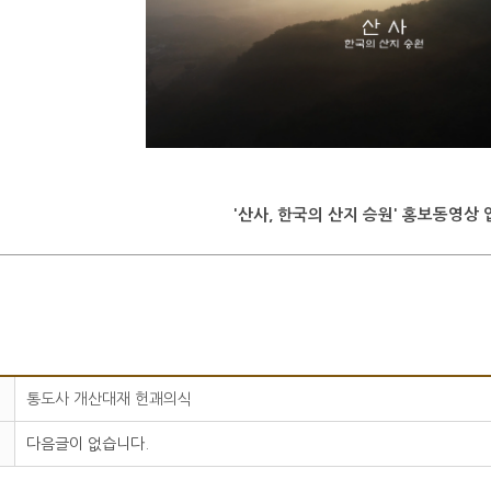
'산사, 한국의 산지 승원' 홍보동영상 
통도사 개산대재 헌괘의식
다음글이 없습니다.