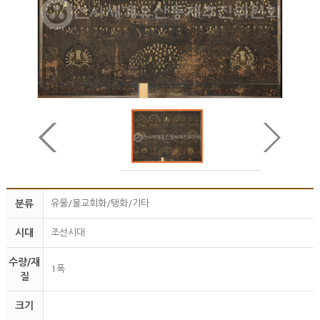
분류
유물/불교회화/탱화/기타
시대
조선시대
수량/재
1폭
질
크기