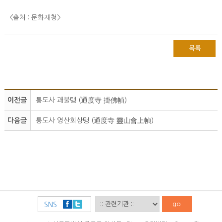
<출처 : 문화재청
>
목록
이전글
통도사 괘불탱 (通度寺 掛佛幀)
다음글
통도사 영산회상탱 (通度寺 靈山會上幀)
go
SNS