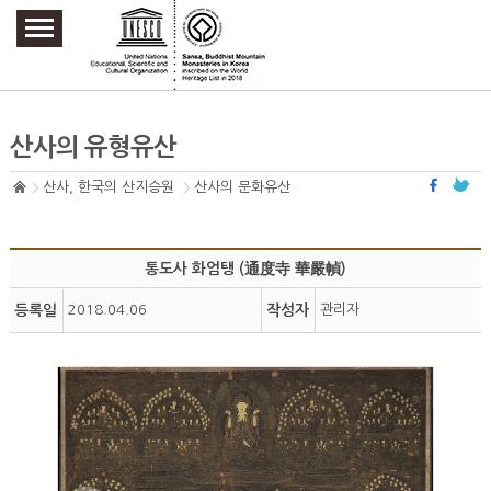
주요메뉴 바로가기
본문 바로가기
하단메뉴 바로가기
산사의 유형유산
산사, 한국의 산지승원
산사의 문화유산
통도사 화엄탱 (通度寺 華嚴幀)
등록일
2018.04.06
작성자
관리자