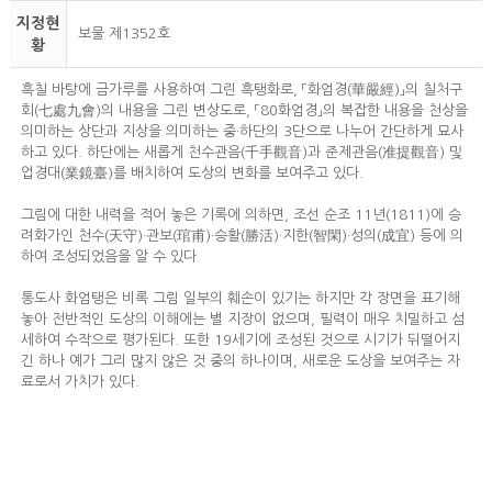
지정현
보물 제1352호
황
흑칠 바탕에 금가루를 사용하여 그린 흑탱화로, 「화엄경(華嚴經)」의 칠처구
회(七處九會)의 내용을 그린 변상도로, 「80화엄경」의 복잡한 내용을 천상을
의미하는 상단과 지상을 의미하는 중·하단의 3단으로 나누어 간단하게 묘사
하고 있다. 하단에는 새롭게 천수관음(千手觀音)과 준제관음(准提觀音) 및
업경대(業鏡臺)를 배치하여 도상의 변화를 보여주고 있다.
그림에 대한 내력을 적어 놓은 기록에 의하면, 조선 순조 11년(1811)에 승
려화가인 천수(天守)·관보(琯甫)·승활(勝活)·지한(智閑)·성의(成宜) 등에 의
하여 조성되었음을 알 수 있다
통도사 화엄탱은 비록 그림 일부의 훼손이 있기는 하지만 각 장면을 표기해
놓아 전반적인 도상의 이해에는 별 지장이 없으며, 필력이 매우 치밀하고 섬
세하여 수작으로 평가된다. 또한 19세기에 조성된 것으로 시기가 뒤떨어지
긴 하나 예가 그리 많지 않은 것 중의 하나이며, 새로운 도상을 보여주는 자
료로서 가치가 있다.