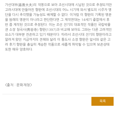
가선대부(嘉善大夫)의 직명으로 보아 조선시대에 시납된 것으로 추정되지만
고려시대에 만들어진 향완에 조선시대의 어느 시기에 와서 별도의 시주자 명
단을 다시 추각했을 가능성도 배제할 수 없다. 이처럼 이 향완의 기록된 명문
을 원래의 명문이 아니라고 판단한다면 그 제작연대는 14세기 중엽에서 후
반 쯤 제작된 것으로 추정된다. 이는 조선 전기의 대표적인 작품인 국립박물
관 소장 청곡사(靑谷寺) 향완(1397)과 비교해 보아도 그와는 다른 고려적인
요소가 대부분 잔존하고 있기 때문이다. 따라서 조선시대 전기의 향완이라고
알려져 왔던 지금까지의 견해와 달리 이 통도사 소장 향완은 앞서와 같은 고
려 후기 향완을 충실히 계승한 작품으로 새롭게 파악될 수 있으며 보존상태
또한 매우 양호하다.
<출처 : 문화재청
>
목록