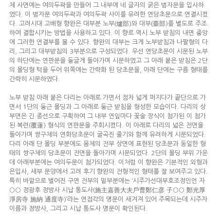
체 사면에는 여의두곽을 만들어 그 내부에 네 글자의 굵은 범자문을 입사하
였다. 이 범자문 여의두곽과 여의두곽 사이를 유려한 연당초문으로 연결시켰
다. 고려시대 고배형 향완은 대부분 노부(爐部)와 대부(臺部)를 별도로 주조
하여 결합시키는 방법을 사용하고 있다. 이 향로 역시 노부 받침의 내면 중앙
에 그러한 연결부를 볼 수 있다. 향완의 대부는 크게 노부받침과 나팔형의 다
리, 그리고 대부받침의 3부분으로 구성되었다. 우선 연당초문이 시문된 노부
의 하단에는 연판문을 둥글게 돌아가며 시문하였고 그 아래 붙은 받침은 2단
의 몰딩형 턱을 두어 위쪽에는 간략화 된 당초문을, 아래 단에는 구름 형태를
간략히 시문하였다.
노부 받침 아래 붙은 다리는 아래로 가면서 점차 넓게 퍼지다가 끝단으로 가
면서 1단의 둥근 몰딩과 그 아래로 둥근 받침을 형성한 모습이다. 다리의 상
부면은 긴 종선으로 구획하여 그 내부 연잎마다 꽃술 장식이 첨가된 이 첨가
된 복련(覆蓮) 형식의 연판문을 주회시켰다. 이 아래로 다리의 넓은 전면을
돌아가며 쌍구체의 연화당초문이 굴곡진 줄기와 함께 유려하게 시문되었다.
다리 아래 단 몰딩 부분에도 몸체의 전부 상면에 표현된 당초문과 동일한 형
태의 쌍구체의 당초문이 전면을 돌아가며 시문되었다. 2단의 몰딩 부위 가운
데 아래부분에는 여의두문이 첨가되었다. 이처럼 이 향완은 기본적인 외형과
은입사, 세부 문양에서 고려 후기 향완의 전형적인 형태를 잘 보여주고 있다.
특히 바깥으로 벌어진 구연 전부의 밑부분에는 ‘시주가선대부호조정인언 자
○○ 정광후 정방사 시납 통도사(施主嘉善大夫戶曹鄭仁彦 子○○ 鄭光厚
淨房寺 施納 通度寺)’라는 연점각의 명문이 새겨져 있어 주목되는데 시주자
이름과 정방사, 그리고 시납 통도사 명문이 확인된다.