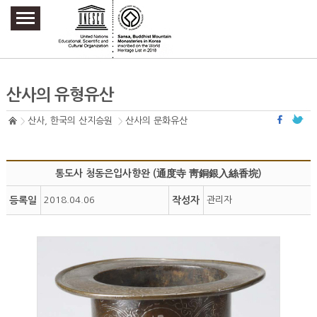
주요메뉴 바로가기
본문 바로가기
하단메뉴 바로가기
산사의 유형유산
산사, 한국의 산지승원
산사의 문화유산
통도사 청동은입사향완 (通度寺 靑銅銀入絲香垸)
등록일
2018.04.06
작성자
관리자