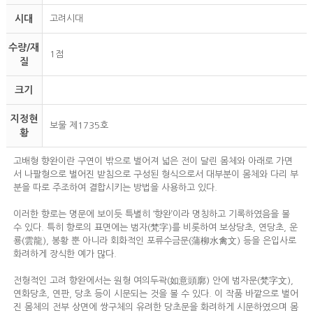
시대
고려시대
수량/재
1점
질
크기
지정현
보물 제1735호
황
고배형 향완이란 구연이 밖으로 벌어져 넓은 전이 달린 몸체와 아래로 가면
서 나팔형으로 벌어진 받침으로 구성된 형식으로서 대부분이 몸체와 다리 부
분을 따로 주조하여 결합시키는 방법을 사용하고 있다.
이러한 향로는 명문에 보이듯 특별히 ‘향완’이라 명칭하고 기록하였음을 볼
수 있다. 특히 향로의 표면에는 범자(梵字)를 비롯하여 보상당초, 연당초, 운
룡(雲龍), 봉황 뿐 아니라 회화적인 포류수금문(蒲柳水禽文) 등을 은입사로
화려하게 장식한 예가 많다.
전형적인 고려 향완에서는 원형 여의두곽(如意頭廓) 안에 범자문(梵字文),
연화당초, 연판, 당초 등이 시문되는 것을 볼 수 있다. 이 작품 바깥으로 벌어
진 몸체의 전부 상면에 쌍구체의 유려한 당초문을 화려하게 시문하였으며 몸