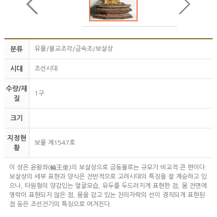
분류
유물/불교조각/금속조/보살상
시대
조선시대
수량/재
1구
질
크기
지정현
보물 제1547호
황
이 상은 윤왕좌(輪王坐)의 보살상으로 금동불로는 규모가 비교적 큰 편이다.
보살상의 세부 표현과 양식은 전반적으로 고려시대의 특징을 잘 계승하고 있
으나, 타원형의 양감있는 얼굴모습, 유두를 두드러지게 표현한 점, 몸 전면에
영락이 표현되지 않은 점, 몸을 감고 있는 천의자락의 선이 경직되게 표현된
점 등은 조선전기의 특징으로 여겨진다.