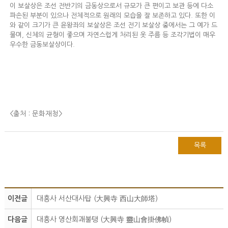
이 보살상은 조선 전반기의 금동상으로서 규모가 큰 편이고 보관 등에 다소
파손된 부분이 있으나 전체적으로 원래의 모습을 잘 보존하고 있다. 또한 이
와 같이 크기가 큰 윤왕좌의 보살상은 조선 전기 보살상 중에서는 그 예가 드
물며, 신체의 균형이 좋으며 자연스럽게 처리된 옷 주름 등 조각기법이 매우
우수한 금동보살상이다.
<출처 : 문화재청
>
목록
이전글
대흥사 서산대사탑 (大興寺 西山大師塔)
다음글
대흥사 영산회괘불탱 (大興寺 靈山會掛佛幀)