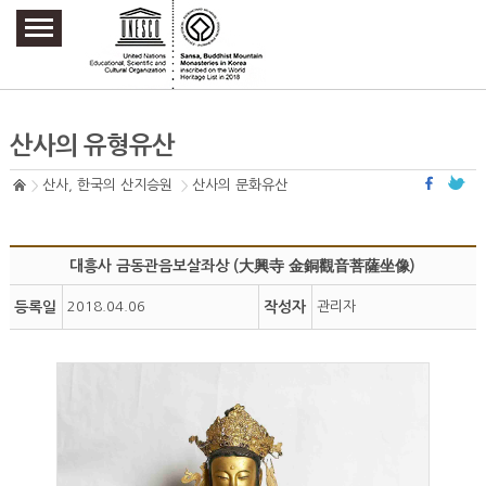
주요메뉴 바로가기
본문 바로가기
하단메뉴 바로가기
산사의 유형유산
산사, 한국의 산지승원
산사의 문화유산
대흥사 금동관음보살좌상 (大興寺 金銅觀音菩薩坐像)
등록일
2018.04.06
작성자
관리자