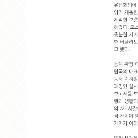
유산회의에
위가 제출
제작한 보충
하였다
.
오
충분한 지지
한 버클리도
고 했다
.
등재 확정 
원국의 대표
등재 지지발
과정인 실사
보고서를 
행과 생활의
의
7
개 사찰
적 가치에 
가치가 이어
또한 세계유