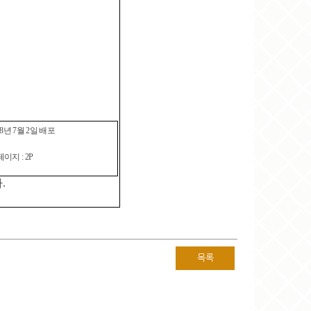
8
년
7
월
2
일 배포
페이지
: 2P
다
.
목록