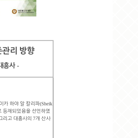
존관리 방향
-
대흥사
이카 하야 알 칼리파
(Sheik
로 등재되었음을 선언하였
그리고 대흥사의
7
개 산사