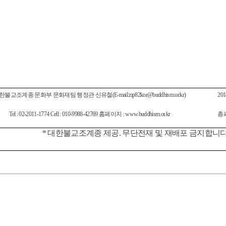
한불교조계종 문화부 문화재팀 행정관 신유철
(E-mail:zip82kor@buddhism.or.kr)
201
Tel : 02-2011-1774 Cell : 010-9988-42769
홈페이지
: www.buddhism.or.kr
총
*
대한불교조계종 제공
.
무단전재 및 재배포 금지합니