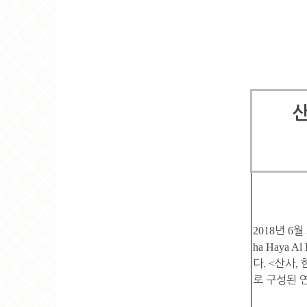
2018
년
6
월
ha Haya Al 
다
. <
산사
,
로 구성된 