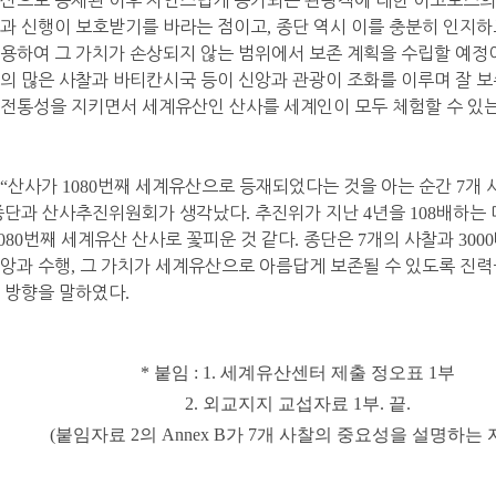
과 신행이 보호받기를 바라는 점이고
,
종단 역시 이를 충분히 인지하
용하여 그 가치가 손상되지 않는 범위에서 보존 계획을 수립할 예정
의 많은 사찰과 바티칸시국 등이 신앙과 관광이 조화를 이루며 잘 
전통성을 지키면서 세계유산인 산사를 세계인이 모두 체험할 수 있
“
산사가
1080
번째 세계유산으로 등재되었다는 것을 아는 순간
7
개 
종단과 산사추진위원회가 생각났다
.
추진위가 지난
4
년을
108
배하는 
080
번째 세계유산 산사로 꽃피운 것 같다
.
종단은
7
개의 사찰과
3000
앙과 수행
,
그 가치가 세계유산으로 아름답게 보존될 수 있도록 진
 방향을 말하였다
.
*
붙임
: 1.
세계유산센터 제출 정오표
1
부
2.
외교지지 교섭자료
1
부
.
끝
.
(
붙임자료
2
의
Annex B
가
7
개 사찰의 중요성을 설명하는 