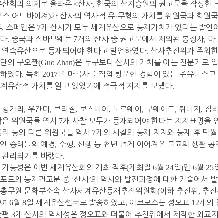
유산회의 의제로 올라온
<
산사
,
한국의 산지승원의 권고문을 작성한 
모스 어드바이져
)
가 산사의 역사적 유
·
무형의 가치를 위원국과 회원
후
,
스페인은
7
개 산사가 모두 세계유산으로 등재가치가 있다는 발언
졌다
.
중국과 짐바브웨는
7
개의 산사 중 권고문에서 제외된 봉정사
,
마
 연속유산으로 등재되어야 한다고 발언하였다
.
산사추진위가 주최한
단의 구오짠
(Guo Zhan)
은 누구보다 산사의 가치를 아는 전문가로 
명하였다
.
특히
2017
년 마곡사를 직접 방문한 경험이 있는 주유네스
계유산적 가치를 알고 있었기에 적극적 지지를 보냈다
.
,
헝가리
,
우간다
,
브라질
,
보스니아
,
노르웨이
,
쿠웨이트
,
튀니지
,
짐
많은 위원국들 역시
7
개 사찰 모두가 등재되어야 한다는 지지표명을 
라 등의 다른 위원국들 역시
7
개의 사찰의 등재 지지와 등재 후 탁
인 승려들의 예경
,
수행
,
신행 등 천년 넘게 이어져온 불교의 생활 공
 관리되기를 바랬다
.
 가능성은 이번 세계유산회의 개최 직후
(
개최일
6
월
24
일
)
인
6
월
25
레포트의 등재권고문 중
‘
산사
’
의 역사와 발전과정에 대한 기술에서 발
 총무원 문화부소속 산사세계유산등재추진위원회
(
이하 추진위
,
추진
하여
6
월
8
일 세계유산센터로 발송하였고
,
이코모스는 정오표
12
개의 
한편
3
개 산사의 역사성은 정오표와 더불어 추진위에서 제작한 외교지