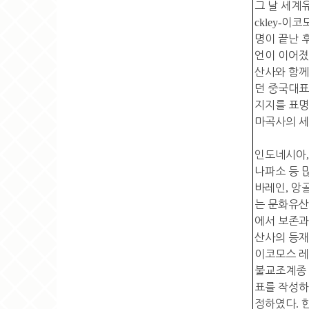
그 날 세계
ckley-
이코
명이 끝난 
언이 이어
산사와 함께
던 중국대표
지지를 표
마곡사의 세
인도네시아
나파소 등 
바레인
,
앙골
는 문화유산
에서 보존과
산사의 등재
이코모스 
불교조계종
표를 작성
정하였다
.