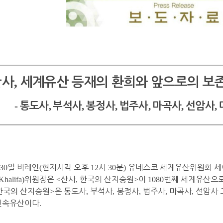
,
산사
세계유산 등재의 환희와 앞으로의 보
-
,
,
,
,
,
,
통도사
부석사
봉정사
법주사
마곡사
선암사
30
일 바레인
(
현지시각 오후
12
시
30
분
)
유네스코 세계유산위원회 세
Khalifa)
위원장은
<
산사
,
한국의 산지승원
>
이
1080
번째 세계유산으
한국의 산지승원
>
은 통도사
,
부석사
,
봉정사
,
법주사
,
마곡사
,
선암사 
연속유산이다
.