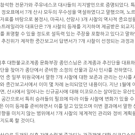
 참석한 전문가와 주유네스코 대사들의 지지발언으로 증명되었다
.
특
한 정오표에서
7
개 산사 모두의 우수성을 역설하였다고 말했으며
,
노르
자료를 바탕으로 봉정사
,
마곡사
,
선암사
3
개 사찰의 역사적 중요성
스트레일리아 대표단은
7
개 사찰의 등재를 지지하며 제공받은 외교
를 표명할 수 있을 정도로 설득력 있는 주장을 포함하고 있다고 말
 추진위가 제작한 중간보고서 답변서가
7
개 사찰이 선정되는 과정과
이후 대한불교조계종 문화부장 종민스님은 조계종과 추진단을 대표
단을 찾아가 종단에서 준비한 소정의 선물과 감사 인사를 전하였다
.
언 중 일부 위원국에서 말한
7
개 사찰에 대한 보존과 관리는 산사를
와 중간보고서에서 이미 몇 차례 논의되었던 내용이다
.
지난
1
월에 
보면
,
산사에서 일어나는 신규공사에 대해 이코모스는 살아있는 유산인
 공간으로서 특히 승려들의 필요에 따라 이들 사찰에 변화가 있을 
은 이미 등재를 준비하면서 이를 알고 있었으며 이번 결과에서 말한 
영향을 미치지 않는 범위에서
7
개 사찰의 체계적인 관리와 정비 계획
지도록 할 것이다
.
산으로 등재된 이후 자연스럽게 증가되는 관광객에 대한 이코모스