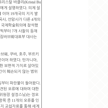
크리스탈 바클리
(Kristal Bu
국에게 설명하였다
.
의제 설
에 이어
19
개국의 지지 발
곡사
,
선암사가 다른
4
개의
 국제학술회의에 참석했
일찍부터
7
개 사찰의 등재
코 짐바브웨대표부 대사는
바브웨
,
쿠바
,
호주
,
부르키
연이어 하였다
.
탄자니아
,
월한 보편적 가치로 살아있
간이 훼손되지 않는 범위
일부터 파란불이 들어왔다
.
견된 오류에 대하여 대한
위원장 설정스님
)
는 정오
항목 중
11
개의 오류를 인
지 교섭자료를 통해 세계