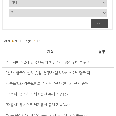
검색
Total :
6
건
Page :
1
/ 1
|
제목
첨부
엘리자베스 2세 영국 여왕의 차남 요크 공작 앤드루 왕자의 안동 봉정사 방문!
'산사, 한국의 산지 승원' 봉정사 엘리자베스 2세 영국 여왕 방문 20주년 맞아!.....
경북도청과 경북도의회 기자단, '산사 한국의 산지 승원' 봉정사에서 템플스테이 체험 진행
'법주사' 유네스코 세계유산 등재 기념행사
'대흥사' 유네스코 세계유산 등재 기념행사
'안동 봉정사' 세계유산 등재 기념 고불식 및 도록봉정식