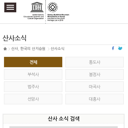
주요메뉴 바로가기
본문 바로가기
하단메뉴 바로가기
산사소식
산사, 한국의 산지승원
산사소식
전체
통도사
부석사
봉정사
법주사
마곡사
선암사
대흥사
산사 소식 검색