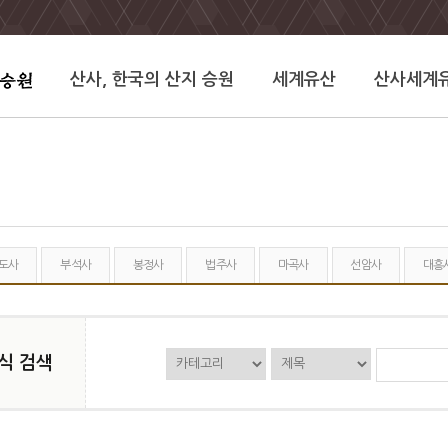
산사, 한국의 산지 승원
세계유산
산사세계
도사
부석사
봉정사
법주사
마곡사
선암사
대흥
식 검색