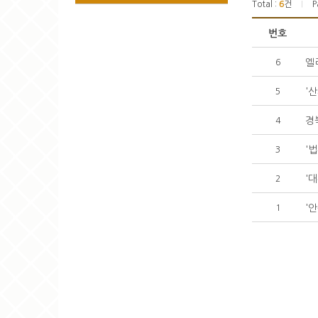
Total :
6
건
P
|
번호
엘
6
'
5
경
4
'
3
'
2
'
1