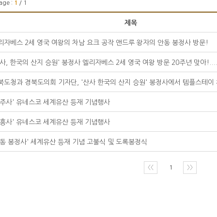
age :
1
/ 1
제목
리자베스 2세 영국 여왕의 차남 요크 공작 앤드루 왕자의 안동 봉정사 방문!
산사, 한국의 산지 승원' 봉정사 엘리자베스 2세 영국 여왕 방문 20주년 맞아!....
북도청과 경북도의회 기자단, '산사 한국의 산지 승원' 봉정사에서 템플스테이
법주사' 유네스코 세계유산 등재 기념행사
대흥사' 유네스코 세계유산 등재 기념행사
안동 봉정사' 세계유산 등재 기념 고불식 및 도록봉정식
〈〈
1
〉〉