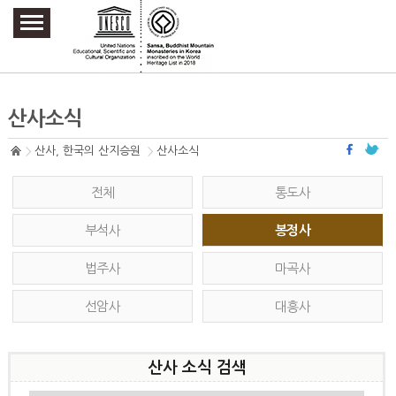
주요메뉴 바로가기
본문 바로가기
하단메뉴 바로가기
산사소식
산사, 한국의 산지승원
산사소식
전체
통도사
부석사
봉정사
법주사
마곡사
선암사
대흥사
산사 소식 검색