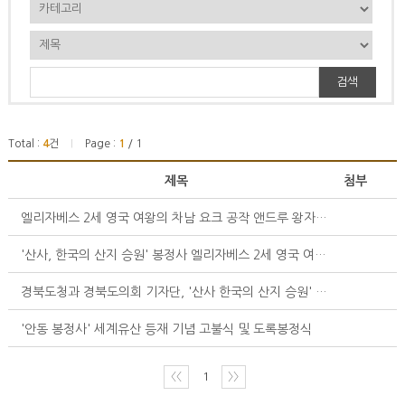
검색
Total :
4
건
Page :
1
/ 1
|
제목
첨부
엘리자베스 2세 영국 여왕의 차남 요크 공작 앤드루 왕자의 안동 봉정사 방문!
'산사, 한국의 산지 승원' 봉정사 엘리자베스 2세 영국 여왕 방문 20주년 맞아!.....
경북도청과 경북도의회 기자단, '산사 한국의 산지 승원' 봉정사에서 템플스테이 체험 진행
'안동 봉정사' 세계유산 등재 기념 고불식 및 도록봉정식
〈〈
1
〉〉