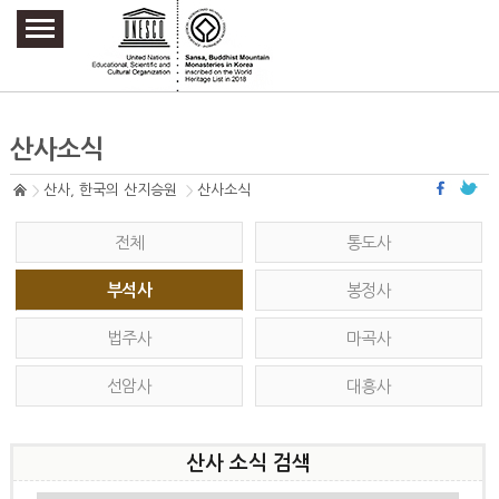
주요메뉴 바로가기
본문 바로가기
하단메뉴 바로가기
산사소식
산사, 한국의 산지승원
산사소식
전체
통도사
부석사
봉정사
법주사
마곡사
선암사
대흥사
산사 소식 검색