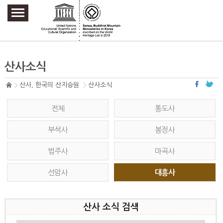
주요메뉴 바로가기
본문 바로가기
하단메뉴 바로가기
산사소식
산사, 한국의 산지승원
산사소식
전체
통도사
부석사
봉정사
법주사
마곡사
선암사
대흥사
산사 소식 검색