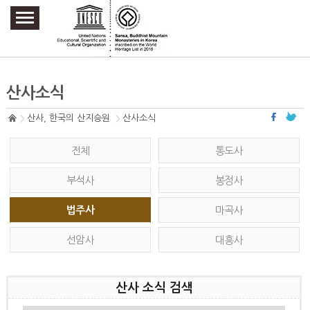
주요메뉴 바로가기
본문 바로가기
하단메뉴 바로가기
산사소식
산사, 한국의 산지승원
산사소식
전체
통도사
부석사
봉정사
법주사
마곡사
선암사
대흥사
산사 소식 검색