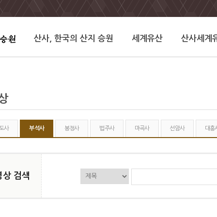
산사, 한국의 산지 승원
세계유산
산사세계
상
도사
부석사
봉정사
법주사
마곡사
선암사
대흥
영상 검색