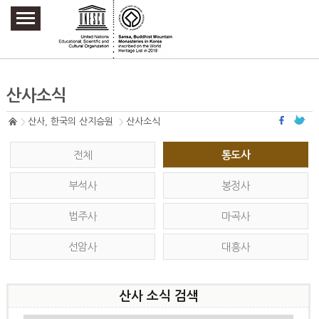
주요메뉴 바로가기
본문 바로가기
하단메뉴 바로가기
산사소식
산사, 한국의 산지승원
산사소식
전체
통도사
부석사
봉정사
법주사
마곡사
선암사
대흥사
산사 소식 검색