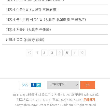
대흥사 삼층석탑 (大興寺 三層石塔)
대흥사 북미륵암 삼층석탑 (大興寺 北彌勒庵 三層石塔)
대흥사 천불전 (大興寺 千佛殿)
선암사 동종 (仙巖寺 銅鍾)
〈〈
1
2
3
4
5
〉
〉〉
go
SNS
(03149) 서울특별시 종로구 인사동5길 20 오원빌딩 6층 603호
대표번호: 02)730-6334 팩스 : 02)730-6446
문의하기
Copyright@ Jogye Order of Korean Buddhism All right reserved.