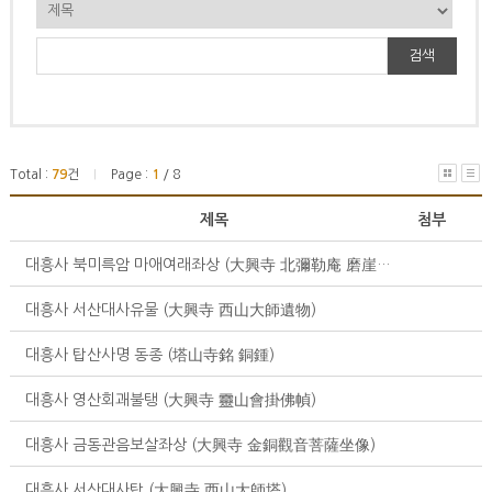
검색
Total :
79
건
Page :
1
/ 8
|
제목
첨부
대흥사 북미륵암 마애여래좌상 (大興寺 北彌勒庵 磨崖如來坐像)
대흥사 서산대사유물 (大興寺 西山大師遺物)
대흥사 탑산사명 동종 (塔山寺銘 銅鍾)
대흥사 영산회괘불탱 (大興寺 靈山會掛佛幀)
대흥사 금동관음보살좌상 (大興寺 金銅觀音菩薩坐像)
대흥사 서산대사탑 (大興寺 西山大師塔)