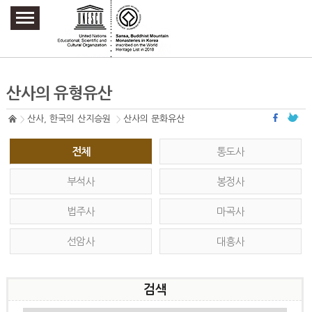
주요메뉴 바로가기
본문 바로가기
하단메뉴 바로가기
산사의 유형유산
산사, 한국의 산지승원
산사의 문화유산
전체
통도사
부석사
봉정사
법주사
마곡사
선암사
대흥사
검색