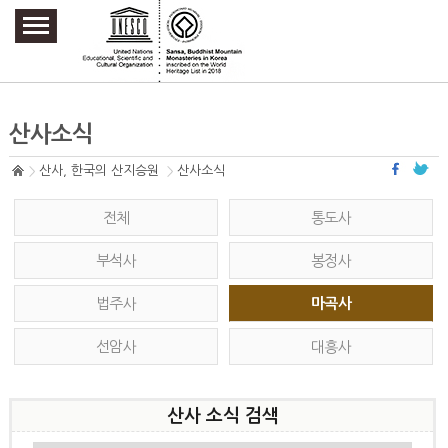
주요메뉴 바로가기
본문 바로가기
하단메뉴 바로가기
산사소식
산사, 한국의 산지승원
산사소식
전체
통도사
부석사
봉정사
법주사
마곡사
선암사
대흥사
산사 소식 검색