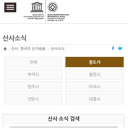
주요메뉴 바로가기
본문 바로가기
하단메뉴 바로가기
산사소식
산사, 한국의 산지승원
산사소식
전체
통도사
부석사
봉정사
법주사
마곡사
선암사
대흥사
산사 소식 검색