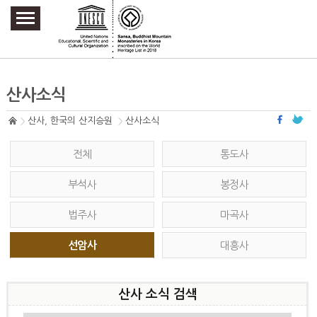
주요메뉴 바로가기
본문 바로가기
하단메뉴 바로가기
산사소식
산사, 한국의 산지승원
산사소식
전체
통도사
부석사
봉정사
법주사
마곡사
선암사
대흥사
산사 소식 검색