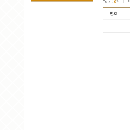
Total :
0
건
P
|
번호