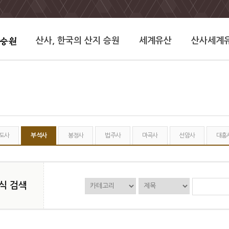
산사, 한국의 산지 승원
세계유산
산사세계
도사
부석사
봉정사
법주사
마곡사
선암사
대흥
식 검색