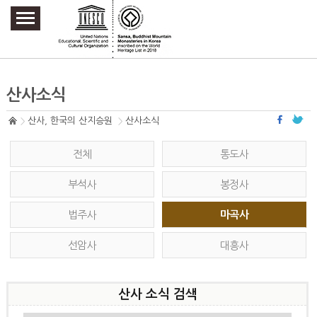
주요메뉴 바로가기
본문 바로가기
하단메뉴 바로가기
산사소식
산사, 한국의 산지승원
산사소식
전체
통도사
부석사
봉정사
법주사
마곡사
선암사
대흥사
산사 소식 검색